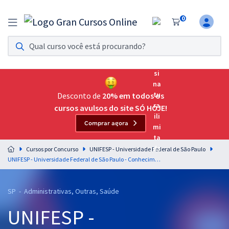
0
Assinatura Ilimitada 11
Acesso a todos os cursos. Teste grátis por 7 dias!
Assinatura OAB Até Passar
Acesso ilimitado a toda preparação para o Exame da
Desconto de
20% em todos os
Ordem, até você passar!
cursos avulsos do site SÓ HOJE!
Comprar agora
Residências Multiprofissionais
Preparação completa e intensiva para as principais
Cursos por Concurso
UNIFESP - Universidade Federal de São Paulo
residências em saúde do Brasil
UNIFESP - Universidade Federal de São Paulo - Conhecimentos Gerais para os Cargos de Nível Superior (Exceto: Enfermeiro, Fonoaudiólogo e Médico)
Concursos
SP - Administrativas, Outras, Saúde
Assinatura Ilimitada
UNIFESP -
Cursos 20% OFF