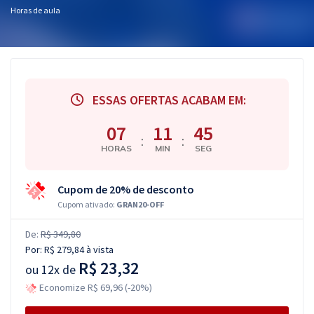
Horas de aula
ESSAS OFERTAS ACABAM EM:
07
11
44
:
:
HORAS
MIN
SEG
Cupom de 20% de desconto
Cupom ativado:
GRAN20-OFF
De:
R$ 349,80
Por:
R$ 279,84
à vista
R$ 23,32
ou
12x de
Economize R$ 69,96 (-20%)