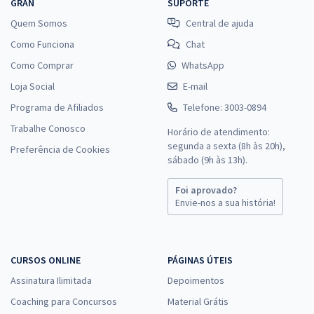
GRAN
SUPORTE
Quem Somos
Central de ajuda
Como Funciona
Chat
Como Comprar
WhatsApp
Loja Social
E-mail
Programa de Afiliados
Telefone: 3003-0894
Trabalhe Conosco
Horário de atendimento:
segunda a sexta (8h às 20h),
Preferência de Cookies
sábado (9h às 13h).
Foi aprovado?
Envie-nos a sua história!
CURSOS ONLINE
PÁGINAS ÚTEIS
Assinatura Ilimitada
Depoimentos
Coaching para Concursos
Material Grátis