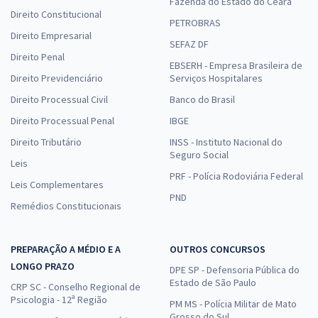
Fazenda do Estado do Ceará
Direito Constitucional
PETROBRAS
Direito Empresarial
SEFAZ DF
Direito Penal
EBSERH - Empresa Brasileira de
Direito Previdenciário
Serviços Hospitalares
Direito Processual Civil
Banco do Brasil
Direito Processual Penal
IBGE
Direito Tributário
INSS - Instituto Nacional do
Seguro Social
Leis
PRF - Polícia Rodoviária Federal
Leis Complementares
PND
Remédios Constitucionais
PREPARAÇÃO A MÉDIO E A
OUTROS CONCURSOS
LONGO PRAZO
DPE SP - Defensoria Pública do
Estado de São Paulo
CRP SC - Conselho Regional de
Psicologia - 12ª Região
PM MS - Polícia Militar de Mato
Grosso do Sul