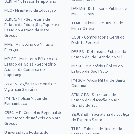
SEDF - Professor Temporário
DPE MG - Defensoria Pública de
MEC - Ministério da Educação
Minas Gerais
SEDUC/MT - Secretaria de
TJ MG - Tribunal de Justiça de
Estado de Educação, Esporte e
Minas Gerais
Lazer do estado de Mato
Grosso
CGDF - Controladoria Geral do
Distrito Federal
MME - Ministério de Minas e
Energia
DPE RS - Defensoria Pública do
Estado do Rio Grande do Sul
MP GO - Ministério Público do
Estado de Goiás - Secretário
MP SP - Ministério Público do
Auxiliar da Comarca de
Estado de São Paulo
Itapuranga
PM SC - Polícia Militar de Santa
ANVISA - Agência Nacional de
Catarina
Vigilância Sanitária
SEDUC RS - Secretaria de
PM PE - Polícia Militar de
Estado da Educação do Rio
Pernambuco
Grande do Sul
CRECI MT - Conselho Regional de
SEJUS ES - Secretaria da Justiça
Corretores de Imóveis do Mato
do Espírito Santo
Grosso
TJ BA - Tribunal de Justiça do
Universidade Federal de
Estado da Bahia