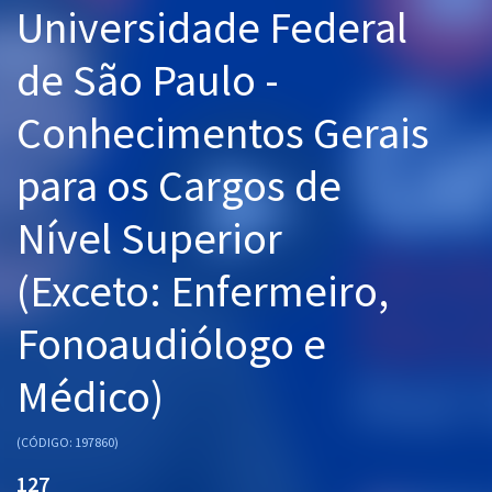
Universidade Federal
Pós
de São Paulo -
Graduação
Conhecimentos Gerais
OAB
para os Cargos de
Mentorias
Nível Superior
Questões grátis
Conteúdo gratuito
(Exceto: Enfermeiro,
Blog
Fonoaudiólogo e
Aprovados
Médico)
Atendimento
(CÓDIGO: 197860)
127