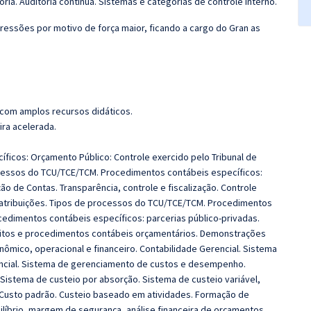
ria. Auditoria contínua.
Sistemas e categorias de controle interno.
ressões por motivo de força maior, ficando a cargo do Gran as
 com amplos recursos didáticos.
ira acelerada.
ficos: Orçamento Público: Controle exercido pelo Tribunal de
rocessos do TCU/TCE/TCM. Procedimentos contábeis específicos:
ão de Contas. Transparência, controle e fiscalização. Controle
s atribuições. Tipos de processos do TCU/TCE/TCM. Procedimentos
ocedimentos contábeis específicos: parcerias público-privadas.
ceitos e procedimentos contábeis orçamentários. Demonstrações
nômico, operacional e financeiro. Contabilidade Gerencial. Sistema
rencial. Sistema de gerenciamento de custos e desempenho.
Sistema de custeio por absorção. Sistema de custeio variável,
 Custo padrão. Custeio baseado em atividades. Formação de
líbrio, margem de segurança, análise financeira de orçamentos.