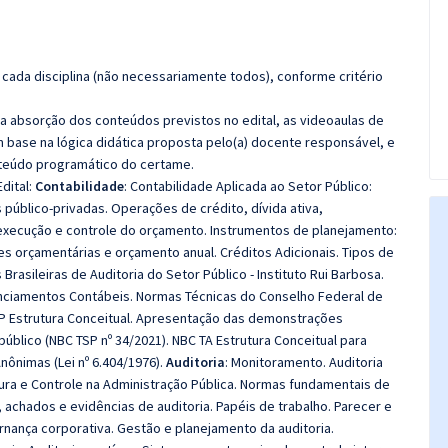
cada disciplina (não necessariamente todos), conforme critério
 a absorção dos conteúdos previstos no edital, as videoaulas de
 base na lógica didática proposta pelo(a) docente responsável, e
teúdo programático do certame.
dital:
Contabilidade
: Contabilidade Aplicada ao Setor Público:
público-privadas. Operações de crédito, dívida ativa,
execução e controle do orçamento. Instrumentos de planejamento:
izes orçamentárias e orçamento anual. Créditos Adicionais. Tipos de
 Brasileiras de Auditoria do Setor Público - Instituto Rui Barbosa.
ciamentos Contábeis. Normas Técnicas do Conselho Federal de
TSP Estrutura Conceitual. Apresentação das demonstrações
público (NBC TSP nº 34/2021). NBC TA Estrutura Conceitual para
nônimas (Lei nº 6.404/1976).
Auditoria
: Monitoramento. Auditoria
ura e Controle na Administração Pública. Normas fundamentais de
, achados e evidências de auditoria. Papéis de trabalho. Parecer e
ernança corporativa. Gestão e planejamento da auditoria.