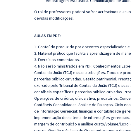
Amostragem estatística.
Comunicações de audito
O rol de professores poderá sofrer acréscimos ou sup
devidas modificações.
AULAS EM PDF:
1. Conteúdo produzido por docentes especializados e
2. Material prático que facilita a aprendizagem de mane
3. Exercícios comentados.
4. Não serão ministrados em PDF: Conhecimentos Especí
Contas da União (TCU) e suas atribuições. Tipos de p
parcerias público-privadas. Gestão patrimonial. Prestaç
exercido pelo Tribunal de Contas da União (TCU) e sua
contábeis específicos: parcerias público-privadas. Pr
Operações de crédito, dívida ativa, precatórios. Con
Contábeis Consolidadas. Análise de Balanços. Ciclo eco
de Informação Gerencial: finanças e contabilidade ge
Implementação de sistema de informações gerenciais. 
margem de contribuição e análise custo/volume/lucro.
preços. Gestão e Análise de Orçamentos: ponto de equi