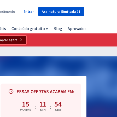
Assinatura
Ilimitada
11
endimento
Entrar
átis
Conteúdo gratuito
Blog
Aprovados
mprar agora
ESSAS OFERTAS ACABAM EM:
15
11
53
:
:
HORAS
MIN
SEG