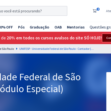
0
At
20% OFF
Pós
Graduação
OAB
Mentorias
Questões gr
 de
20% em todos os cursos avulsos do site SÓ HOJE!
Co
e São Paulo
UNIFESP - Universidade Federal de São Paulo - Contador (Módulo Especial)
dade Federal de São
ódulo Especial)