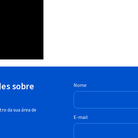
des sobre
Nome
ro da sua área de
E-mail