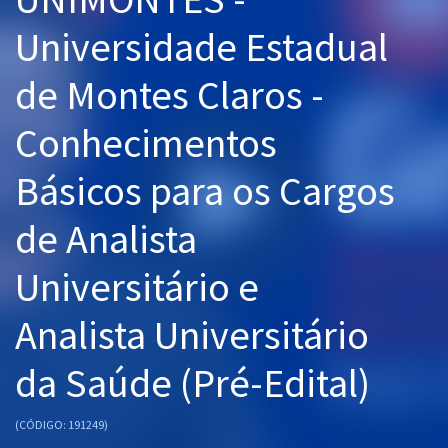
Pós
Universidade Estadual
Graduação
de Montes Claros -
OAB
Conhecimentos
Mentorias
Básicos para os Cargos
Questões grátis
de Analista
Conteúdo gratuito
Universitário e
Blog
Analista Universitário
Aprovados
da Saúde (Pré-Edital)
Atendimento
(CÓDIGO: 191249)