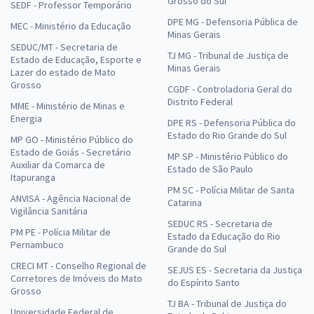
Grosso do Sul
SEDF - Professor Temporário
DPE MG - Defensoria Pública de
MEC - Ministério da Educação
Minas Gerais
SEDUC/MT - Secretaria de
TJ MG - Tribunal de Justiça de
Estado de Educação, Esporte e
Minas Gerais
Lazer do estado de Mato
Grosso
CGDF - Controladoria Geral do
Distrito Federal
MME - Ministério de Minas e
Energia
DPE RS - Defensoria Pública do
Estado do Rio Grande do Sul
MP GO - Ministério Público do
Estado de Goiás - Secretário
MP SP - Ministério Público do
Auxiliar da Comarca de
Estado de São Paulo
Itapuranga
PM SC - Polícia Militar de Santa
ANVISA - Agência Nacional de
Catarina
Vigilância Sanitária
SEDUC RS - Secretaria de
PM PE - Polícia Militar de
Estado da Educação do Rio
Pernambuco
Grande do Sul
CRECI MT - Conselho Regional de
SEJUS ES - Secretaria da Justiça
Corretores de Imóveis do Mato
do Espírito Santo
Grosso
TJ BA - Tribunal de Justiça do
Universidade Federal de