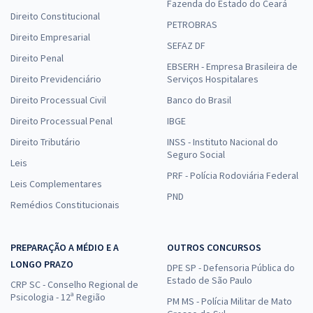
Fazenda do Estado do Ceará
Direito Constitucional
PETROBRAS
Direito Empresarial
SEFAZ DF
Direito Penal
EBSERH - Empresa Brasileira de
Direito Previdenciário
Serviços Hospitalares
Direito Processual Civil
Banco do Brasil
Direito Processual Penal
IBGE
Direito Tributário
INSS - Instituto Nacional do
Seguro Social
Leis
PRF - Polícia Rodoviária Federal
Leis Complementares
PND
Remédios Constitucionais
PREPARAÇÃO A MÉDIO E A
OUTROS CONCURSOS
LONGO PRAZO
DPE SP - Defensoria Pública do
Estado de São Paulo
CRP SC - Conselho Regional de
Psicologia - 12ª Região
PM MS - Polícia Militar de Mato