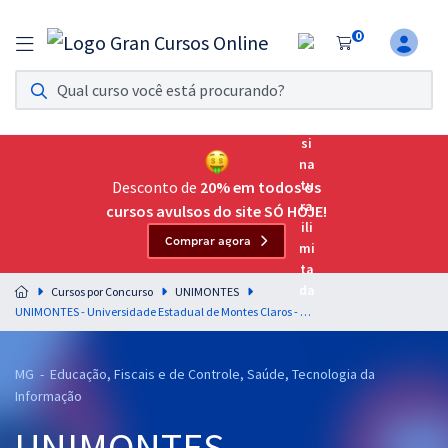
0
Assinatura Ilimitada 11
Acesso a todos os cursos. Teste grátis por 7 dias!
Assinatura OAB Até Passar
Acesso ilimitado a toda preparação para o Exame da
Desconto de
20% em todos os
Ordem, até você passar!
cursos avulsos do site SÓ HOJE!
Comprar agora
Residências Multiprofissionais
Preparação completa e intensiva para as principais
Cursos por Concurso
UNIMONTES
residências em saúde do Brasil
UNIMONTES - Universidade Estadual de Montes Claros - Conhecimentos Básicos para os Cargos de Analista Universitário e Analista Universitário da Saúde (Pré-Edital)
Concursos
MG - Educação, Fiscais e de Controle, Saúde, Tecnologia da
Assinatura Ilimitada
Informação
Cursos 20% OFF
UNIMONTES -