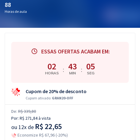
88
Horas de aula
ESSAS OFERTAS ACABAM EM:
02
43
04
:
:
HORAS
MIN
SEG
Cupom de 20% de desconto
Cupom ativado:
GRAN20-OFF
De:
R$ 339,80
Por:
R$ 271,84
à vista
R$ 22,65
ou
12x de
Economize R$ 67,96 (-20%)