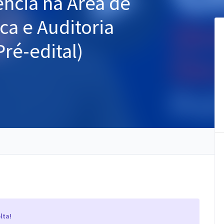
ência na Área de
ca e Auditoria
Pré-edital)
lta!