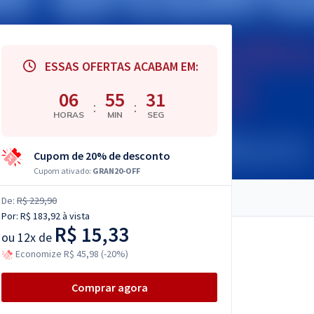
ESSAS OFERTAS ACABAM EM:
06
55
30
:
:
HORAS
MIN
SEG
Cupom de 20% de desconto
Cupom ativado:
GRAN20-OFF
De:
R$ 229,90
Por:
R$ 183,92
à vista
R$ 15,33
ou
12x de
Economize R$ 45,98 (-20%)
Comprar agora