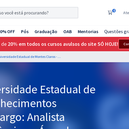
0
At
20% OFF
Pós
Graduação
OAB
Mentorias
Questões gr
 de
20% em todos os cursos avulsos do site SÓ HOJE!
Co
UNIMONTES - Universidade Estadual de Montes Claros - Conhecimentos Específicos para o Cargo: Analista Universitário Assistência na Área de Contabilidade Pública e Auditoria (Módulo Especial) (Pré-edital)
rsidade Estadual de
nhecimentos
argo: Analista