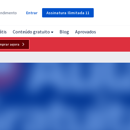
Assinatura
Ilimitada
11
endimento
Entrar
átis
Conteúdo gratuito
Blog
Aprovados
mprar agora