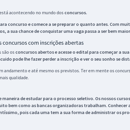
ue está acontecendo no mundo dos
concursos.
ara concurso e comece a se preparar o quanto antes. Com muita
os, a sua chance de conquistar uma vaga passa a ser bem maior
os concursos com inscrições abertas
s são os
concursos abertos e acesse o edital para começar a sua
ido pode lhe fazer perder a inscrição e ver o seu sonho se dis
 em andamento e até mesmo os previstos. Ter em mente os concurso
ais qualidade.
 maneira de estudar para o processo seletivo. Os nossos curso
uito bem como as bancas organizadoras trabalham. Conhecer a
tíssimo, pois cada uma tem a sua forma de administrar os proc