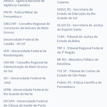
ANVISA - Agência Nacional de
Catarina
Vigilância Sanitária
SEDUC RS - Secretaria de
PM PE - Polícia Militar de
Estado da Educação do Rio
Pernambuco
Grande do Sul
CRECI MT - Conselho Regional de
SEJUS ES - Secretaria da Justiça
Corretores de Imóveis do Mato
do Espírito Santo
Grosso
TJ BA - Tribunal de Justiça do
Universidade Federal de
Estado da Bahia
Catalão - UFCAT
TRF 3 - Tribunal Regional Federal
UFR - Universidade Federal de
da 3ª Região
Rondonópolis
MP RO - Ministério Público de
CRA MS - Conselho Regional de
Rondônia
Administração do Mato Grosso
do Sul
TCE SP - Tribunal de Contas do
Estado de São Paulo
UFJ - Universidade Federal de
Jataí
Politec PE - Polícia Científica de
Pernambuco
UFRN - Universidade Federal do
Rio Grande do Norte
UFCSPA - Universidade Federal
de Ciência da Saúde de Porto