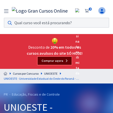
0
Assinatura Ilimitada 11
Acesso a todos os cursos. Teste grátis por 7 dias!
Assinatura OAB Até Passar
Acesso ilimitado a toda preparação para o Exame da
Desconto de
20% em todos os
Ordem, até você passar!
cursos avulsos do site SÓ HOJE!
Comprar agora
Residências Multiprofissionais
Preparação completa e intensiva para as principais
Cursos por Concurso
UNIOESTE
residências em saúde do Brasil
UNIOESTE - Universidade Estadual do Oeste do Paraná - Contador (Módulo Especial) (Pós-Edital)
Concursos
PR - Educação, Fiscais e de Controle
Assinatura Ilimitada
UNIOESTE -
Cursos 20% OFF