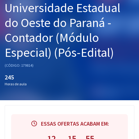
Universidade Estadual
Pós
do Oeste do Paraná -
Graduação
Contador (Módulo
OAB
Especial) (Pós-Edital)
Mentorias
Questões grátis
(CÓDIGO: 179814)
245
Conteúdo gratuito
Horas de aula
Blog
Aprovados
Atendimento
ESSAS OFERTAS ACABAM EM:
12
15
54