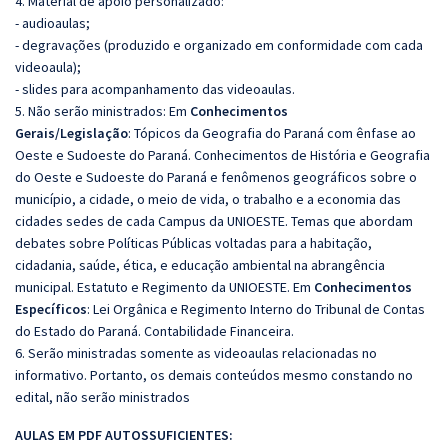
4. Material de apoio personalizado:
- audioaulas;
- degravações (produzido e organizado em conformidade com cada
videoaula);
- slides para acompanhamento das videoaulas.
5. Não serão ministrados:
Em
Conhecimentos
Gerais/Legislação
:
Tópicos da Geografia do Paraná com ênfase ao
Oeste e Sudoeste do Paraná.
Conhecimentos de História e Geografia
do Oeste e Sudoeste do Paraná e fenômenos geográficos sobre o
município, a cidade, o meio de vida, o trabalho e a economia das
cidades sedes de cada Campus da UNIOESTE.
Temas que abordam
debates sobre Políticas Públicas voltadas para a habitação,
cidadania, saúde, ética, e educação ambiental na abrangência
municipal. Estatuto e Regimento da UNIOESTE. Em
Conhecimentos
Específicos
: Lei Orgânica e Regimento Interno do Tribunal de Contas
do Estado do Paraná.
Contabilidade Financeira.
6. Serão ministradas somente as videoaulas relacionadas no
informativo. Portanto, os demais conteúdos mesmo constando no
edital, não serão ministrados
AULAS EM PDF A
UTOSSU
FICIENTES: