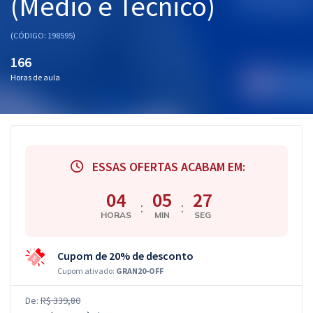
(Médio e Técnico)
(CÓDIGO: 198595)
166
Horas de aula
ESSAS OFERTAS ACABAM EM:
04
05
26
:
:
HORAS
MIN
SEG
Cupom de 20% de desconto
Cupom ativado:
GRAN20-OFF
De:
R$ 339,80