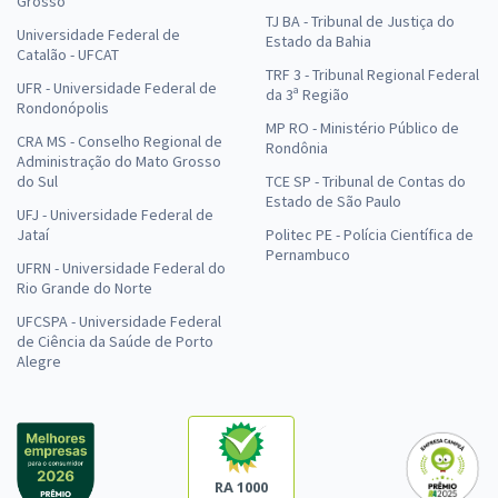
Grosso
TJ BA - Tribunal de Justiça do
Universidade Federal de
Estado da Bahia
Catalão - UFCAT
TRF 3 - Tribunal Regional Federal
UFR - Universidade Federal de
da 3ª Região
Rondonópolis
MP RO - Ministério Público de
CRA MS - Conselho Regional de
Rondônia
Administração do Mato Grosso
do Sul
TCE SP - Tribunal de Contas do
Estado de São Paulo
UFJ - Universidade Federal de
Jataí
Politec PE - Polícia Científica de
Pernambuco
UFRN - Universidade Federal do
Rio Grande do Norte
UFCSPA - Universidade Federal
de Ciência da Saúde de Porto
Alegre
RA 1000