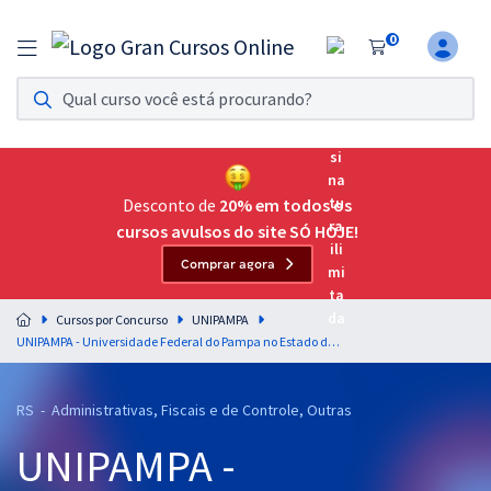
0
Assinatura Ilimitada 11
Acesso a todos os cursos. Teste grátis por 7 dias!
Assinatura OAB Até Passar
Acesso ilimitado a toda preparação para o Exame da
Desconto de
20% em todos os
Ordem, até você passar!
cursos avulsos do site SÓ HOJE!
Comprar agora
Residências Multiprofissionais
Preparação completa e intensiva para as principais
Cursos por Concurso
UNIPAMPA
residências em saúde do Brasil
UNIPAMPA - Universidade Federal do Pampa no Estado do Rio Grande do Sul - Conhecimentos Básicos para Cargos da Carreira de Técnico-Administrativo em Educação - Nível D (Médio e Técnico)
Concursos
RS - Administrativas, Fiscais e de Controle, Outras
Assinatura Ilimitada
UNIPAMPA -
Cursos 20% OFF