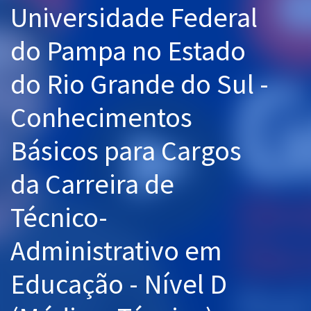
Universidade Federal
Pós
do Pampa no Estado
Graduação
do Rio Grande do Sul -
OAB
Conhecimentos
Mentorias
Básicos para Cargos
Questões grátis
Conteúdo gratuito
da Carreira de
Blog
Técnico-
Aprovados
Administrativo em
Atendimento
Educação - Nível D