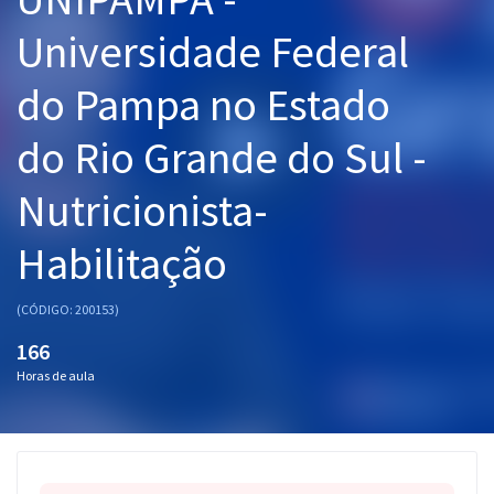
Pós
Universidade Federal
Graduação
do Pampa no Estado
OAB
do Rio Grande do Sul -
Mentorias
Nutricionista-
Questões grátis
Habilitação
Conteúdo gratuito
(CÓDIGO: 200153)
Blog
166
Aprovados
Horas de aula
Atendimento