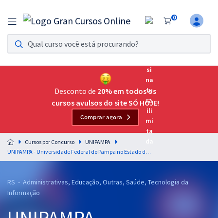
0
Assinatura Ilimitada 11
Acesso a todos os cursos. Teste grátis por 7 dias!
Assinatura OAB Até Passar
Acesso ilimitado a toda preparação para o Exame da
Desconto de
20% em todos os
Ordem, até você passar!
cursos avulsos do site SÓ HOJE!
Comprar agora
Residências Multiprofissionais
Preparação completa e intensiva para as principais
Cursos por Concurso
UNIPAMPA
residências em saúde do Brasil
UNIPAMPA - Universidade Federal do Pampa no Estado do Rio Grande do Sul - Nutricionista-Habilitação
Concursos
RS - Administrativas, Educação, Outras, Saúde, Tecnologia da
Assinatura Ilimitada
Informação
Cursos 20% OFF
UNIPAMPA -