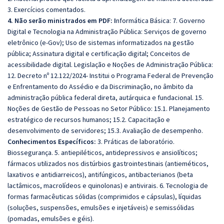
3. Exercícios comentados.
4. Não serão ministrados em PDF: I
nformática Básica: 7. Governo
Digital e Tecnologia na Administração Pública: Serviços de governo
eletrônico (e-Gov); Uso de sistemas informatizados na gestão
pública; Assinatura digital e certificação digital; Conceitos de
acessibilidade digital. Legislação e Noções de Administração Pública:
12. Decreto nº 12.122/2024- Institui o Programa Federal de Prevenção
e Enfrentamento do Assédio e da Discriminação, no âmbito da
administração pública federal direta, autárquica e fundacional. 15.
Noções de Gestão de Pessoas no Setor Público: 15.1. Planejamento
estratégico de recursos humanos; 15.2. Capacitação e
desenvolvimento de servidores; 15.3. Avaliação de desempenho.
Conhecimentos Específicos:
3. Práticas de laboratório.
Biossegurança. 5. antiepiléticos, antidepressivos e ansiolíticos;
fármacos utilizados nos distúrbios gastrointestinais (antieméticos,
laxativos e antidiarreicos), antifúngicos, antibacterianos (beta
lactâmicos, macrolídeos e quinolonas) e antivirais. 6. Tecnologia de
formas farmacêuticas sólidas (comprimidos e cápsulas), líquidas
(soluções, suspensões, emulsões e injetáveis) e semissólidas
(pomadas, emulsões e géis).