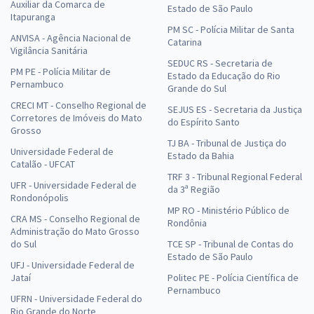
Auxiliar da Comarca de
Estado de São Paulo
Itapuranga
PM SC - Polícia Militar de Santa
ANVISA - Agência Nacional de
Catarina
Vigilância Sanitária
SEDUC RS - Secretaria de
PM PE - Polícia Militar de
Estado da Educação do Rio
Pernambuco
Grande do Sul
CRECI MT - Conselho Regional de
SEJUS ES - Secretaria da Justiça
Corretores de Imóveis do Mato
do Espírito Santo
Grosso
TJ BA - Tribunal de Justiça do
Universidade Federal de
Estado da Bahia
Catalão - UFCAT
TRF 3 - Tribunal Regional Federal
UFR - Universidade Federal de
da 3ª Região
Rondonópolis
MP RO - Ministério Público de
CRA MS - Conselho Regional de
Rondônia
Administração do Mato Grosso
do Sul
TCE SP - Tribunal de Contas do
Estado de São Paulo
UFJ - Universidade Federal de
Jataí
Politec PE - Polícia Científica de
Pernambuco
UFRN - Universidade Federal do
Rio Grande do Norte