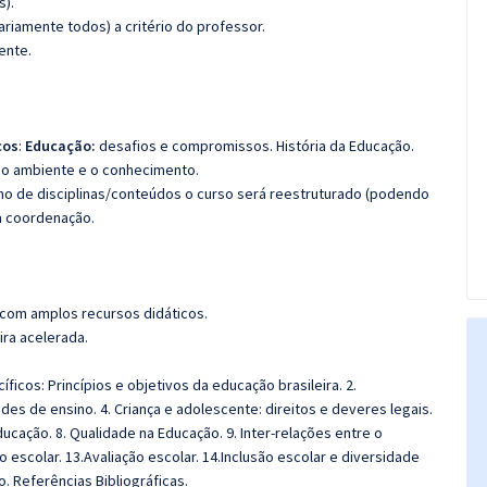
s).
riamente todos) a critério do professor.
ente.
cos
:
Educação:
desafios e compromissos. História da Educação.
, o ambiente e o conhecimento.
imo de disciplinas/conteúdos o curso será reestruturado (podendo
da coordenação.
 com amplos recursos didáticos.
ira acelerada.
icos: Princípios e objetivos da educação brasileira. 2.
des de ensino. 4. Criança e adolescente: direitos e deveres legais.
ucação. 8. Qualidade na Educação. 9. Inter-relações entre o
scolar. 13.Avaliação escolar. 14.Inclusão escolar e diversidade
o.
Referências Bibliográficas.