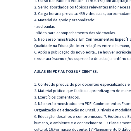
1. Curso baseado no edital nº 119/2016 (com adaptaçõe
2. Serão abordados os tópicos relevantes (não necessa
3. Carga horária prevista: 439 videoaulas, aproximadam
4. Material de apoio personalizado:
- audioaulas
- slides para acompanhamento das videoaulas.
5. Não serão ministrados:
Em
Conhecimentos Específi
Qualidade na Educação. Inter-relações entre o humano
6. Após a publicação do novo edital, se houver acrésc
existir acréscimo e/ou supressão de aulas) a critério 
AULAS EM PDF AUTOSSUFICIENTES:
1. Conteúdo produzido por docentes especializados e
2. Material prático que facilita a aprendizagem de mane
3. Exercícios comentados.
4. Não serão ministrados em PDF: Conhecimentos Específ
Organização da educação no Brasil. 3. Níveis e modalida
6. Educação: desafios e compromissos. 7. História da Ed
humano, o ambiente e o conhecimento. 12.Planejamento e
cultural. 16.Formação docente. 17.Planejamento Didátic