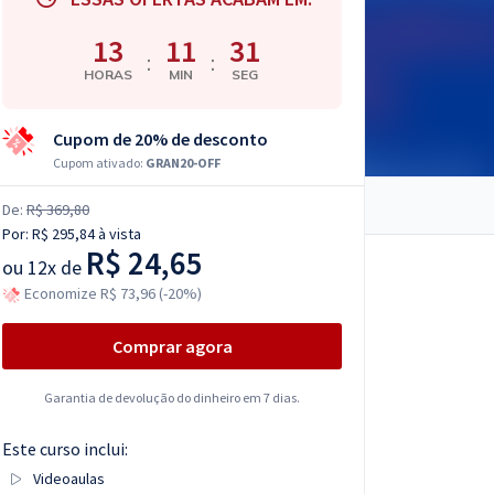
13
11
30
:
:
HORAS
MIN
SEG
Cupom de 20% de desconto
Cupom ativado:
GRAN20-OFF
De:
R$ 369,80
Por:
R$ 295,84
à vista
R$ 24,65
ou
12x de
Economize R$ 73,96 (-20%)
Comprar agora
Garantia de devolução do dinheiro em 7 dias.
Este curso inclui:
Videoaulas