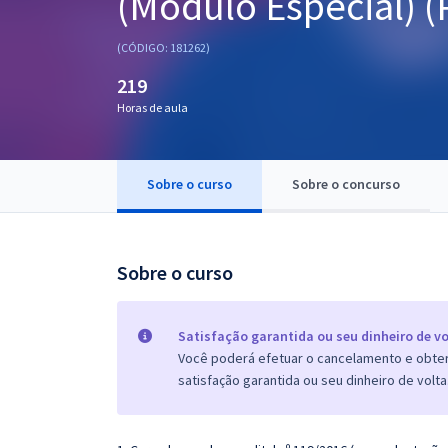
(Módulo Especial) (
Pós
(CÓDIGO: 181262)
Graduação
219
Horas de aula
OAB
Mentorias
Sobre o curso
Sobre o concurso
Questões grátis
Conteúdo gratuito
Sobre o curso
Blog
Aprovados
Satisfação garantida ou seu dinheiro de vo
Você poderá efetuar o cancelamento e obter 
satisfação garantida ou seu dinheiro de volta
Atendimento