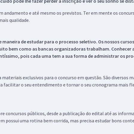
ido pode lhe fazer perder a inscrição e ver o seu sonho se dis
 em andamento e até mesmo os previstos. Ter em mente os concurso
ais qualidade.
 maneira de estudar para o processo seletivo. Os nossos curso
uito bem como as bancas organizadoras trabalham. Conhecer a
tíssimo, pois cada uma tem a sua forma de administrar os proc
 a materiais exclusivos para o concurso em questão. São diversos 
a facilitar o seu entendimento e tornar o seu cronograma mais fle
re concursos públicos, desde a publicação do edital até as inform
em possui uma rotina bem corrida, mas precisa estudar bons conte