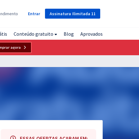
Assinatura
Ilimitada
11
endimento
Entrar
átis
Conteúdo gratuito
Blog
Aprovados
mprar agora
ESSAS OFERTAS ACABAM EM: