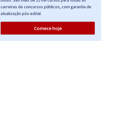
bolso. São mais de 25 mil cursos para todas as
carreiras de concursos públicos, com garantia de
atualização pós-edital.
Comece hoje