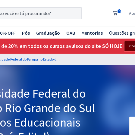
0
At
20% OFF
Pós
Graduação
OAB
Mentorias
Questões gr
 de
20% em todos os cursos avulsos do site SÓ HOJE!
Co
UNIPAMPA - Universidade Federal do Pampa no Estado do Rio Grande do Sul - Técnico em Assuntos Educacionais (Módulo Especial) (Pré-Edital)
idade Federal do
 Rio Grande do Sul
tos Educacionais