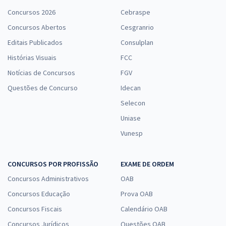
Concursos 2026
Cebraspe
Concursos Abertos
Cesgranrio
Editais Publicados
Consulplan
Histórias Visuais
FCC
Notícias de Concursos
FGV
Questões de Concurso
Idecan
Selecon
Uniase
Vunesp
CONCURSOS POR PROFISSÃO
EXAME DE ORDEM
Concursos Administrativos
OAB
Concursos Educação
Prova OAB
Concursos Fiscais
Calendário OAB
Concursos Jurídicos
Questões OAB