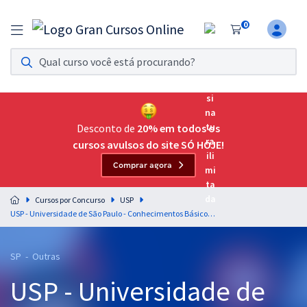
0
Assinatura Ilimitada 11
Acesso a todos os cursos. Teste grátis por 7 dias!
Assinatura OAB Até Passar
Acesso ilimitado a toda preparação para o Exame da
Desconto de
20% em todos os
Ordem, até você passar!
cursos avulsos do site SÓ HOJE!
Comprar agora
Residências Multiprofissionais
Preparação completa e intensiva para as principais
Cursos por Concurso
USP
residências em saúde do Brasil
USP - Universidade de São Paulo - Conhecimentos Básicos para Agente de Vigilância
Concursos
SP - Outras
Assinatura Ilimitada
USP - Universidade de
Cursos 20% OFF