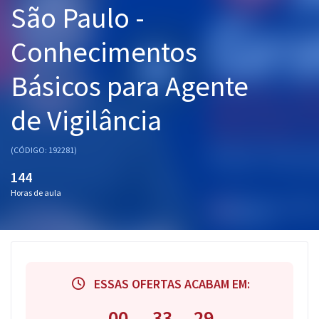
São Paulo -
Pós
Conhecimentos
Graduação
Básicos para Agente
OAB
de Vigilância
Mentorias
Questões grátis
(CÓDIGO: 192281)
144
Conteúdo gratuito
Horas de aula
Blog
Aprovados
Atendimento
ESSAS OFERTAS ACABAM EM:
00
33
28