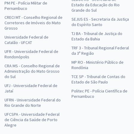
PM PE - Polícia Militar de
Estado da Educação do Rio
Pernambuco
Grande do Sul
CRECI MT - Conselho Regional de
SEJUS ES - Secretaria da Justiça
Corretores de Imóveis do Mato
do Espírito Santo
Grosso
TJ BA - Tribunal de Justiça do
Universidade Federal de
Estado da Bahia
Catalão - UFCAT
TRF 3 - Tribunal Regional Federal
UFR - Universidade Federal de
da 3ª Região
Rondonópolis
MP RO - Ministério Público de
CRA MS - Conselho Regional de
Rondônia
Administração do Mato Grosso
do Sul
TCE SP - Tribunal de Contas do
Estado de São Paulo
UFJ - Universidade Federal de
Jataí
Politec PE - Polícia Científica de
Pernambuco
UFRN - Universidade Federal do
Rio Grande do Norte
UFCSPA - Universidade Federal
de Ciência da Saúde de Porto
Alegre