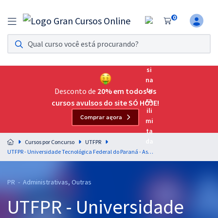
0
Assinatura Ilimitada 11
Acesso a todos os cursos. Teste grátis por 7 dias!
Assinatura OAB Até Passar
Acesso ilimitado a toda preparação para o Exame da
Desconto de
20% em todos os
Ordem, até você passar!
cursos avulsos do site SÓ HOJE!
Comprar agora
Residências Multiprofissionais
Preparação completa e intensiva para as principais
Cursos por Concurso
UTFPR
residências em saúde do Brasil
UTFPR - Universidade Tecnológica Federal do Paraná - Assistente em Administração
Concursos
PR - Administrativas, Outras
Assinatura Ilimitada
UTFPR - Universidade
Cursos 20% OFF