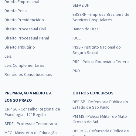
Direito Empresarial
SEFAZ DF
Direito Penal
EBSERH - Empresa Brasileira de
Direito Previdenciário
Serviços Hospitalares
Direito Processual Civil
Banco do Brasil
Direito Processual Penal
IBGE
Direito Tributário
INSS - Instituto Nacional do
Seguro Social
Leis
PRF - Polícia Rodoviária Federal
Leis Complementares
PND
Remédios Constitucionais
PREPARAÇÃO A MÉDIO E A
OUTROS CONCURSOS
LONGO PRAZO
DPE SP - Defensoria Pública do
Estado de São Paulo
CRP SC - Conselho Regional de
Psicologia - 12ª Região
PM MS - Polícia Militar de Mato
Grosso do Sul
SEDF - Professor Temporário
DPE MG - Defensoria Pública de
MEC - Ministério da Educação