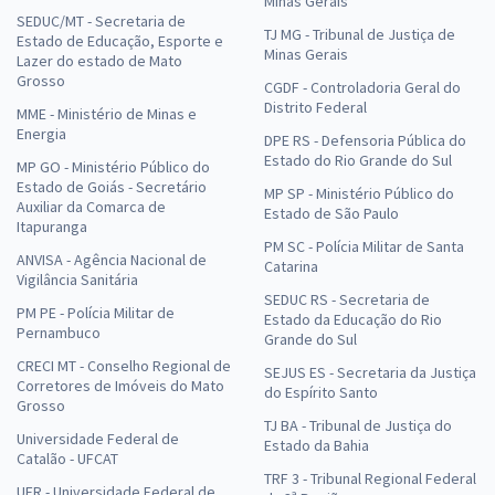
Minas Gerais
SEDUC/MT - Secretaria de
TJ MG - Tribunal de Justiça de
Estado de Educação, Esporte e
Minas Gerais
Lazer do estado de Mato
Grosso
CGDF - Controladoria Geral do
Distrito Federal
MME - Ministério de Minas e
Energia
DPE RS - Defensoria Pública do
Estado do Rio Grande do Sul
MP GO - Ministério Público do
Estado de Goiás - Secretário
MP SP - Ministério Público do
Auxiliar da Comarca de
Estado de São Paulo
Itapuranga
PM SC - Polícia Militar de Santa
ANVISA - Agência Nacional de
Catarina
Vigilância Sanitária
SEDUC RS - Secretaria de
PM PE - Polícia Militar de
Estado da Educação do Rio
Pernambuco
Grande do Sul
CRECI MT - Conselho Regional de
SEJUS ES - Secretaria da Justiça
Corretores de Imóveis do Mato
do Espírito Santo
Grosso
TJ BA - Tribunal de Justiça do
Universidade Federal de
Estado da Bahia
Catalão - UFCAT
TRF 3 - Tribunal Regional Federal
UFR - Universidade Federal de