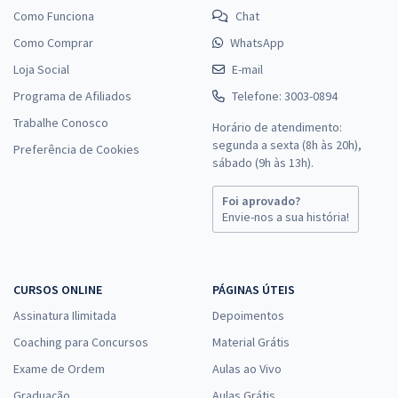
Como Funciona
Chat
Como Comprar
WhatsApp
Loja Social
E-mail
Programa de Afiliados
Telefone: 3003-0894
Trabalhe Conosco
Horário de atendimento:
segunda a sexta (8h às 20h),
Preferência de Cookies
sábado (9h às 13h).
Foi aprovado?
Envie-nos a sua história!
CURSOS ONLINE
PÁGINAS ÚTEIS
Assinatura Ilimitada
Depoimentos
Coaching para Concursos
Material Grátis
Exame de Ordem
Aulas ao Vivo
Graduação
Aulas Grátis