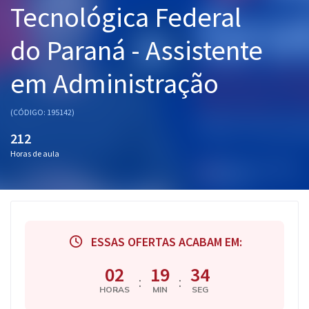
Tecnológica Federal
Pós
do Paraná - Assistente
Graduação
em Administração
OAB
Mentorias
(CÓDIGO: 195142)
212
Questões grátis
Horas de aula
Conteúdo gratuito
Blog
Aprovados
ESSAS OFERTAS ACABAM EM:
Atendimento
02
19
33
:
:
HORAS
MIN
SEG