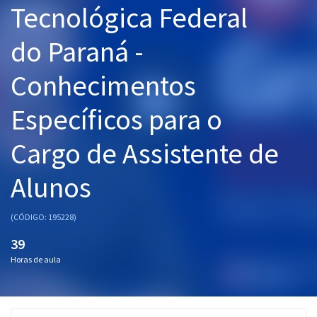
Tecnológica Federal
Pós
do Paraná -
Graduação
Conhecimentos
OAB
Específicos para o
Mentorias
Cargo de Assistente de
Questões grátis
Conteúdo gratuito
Alunos
Blog
(CÓDIGO: 195228)
Aprovados
39
Horas de aula
Atendimento