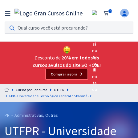
0
Assinatura Ilimitada 11
Acesso a todos os cursos. Teste grátis por 7 dias!
Assinatura OAB Até Passar
Acesso ilimitado a toda preparação para o Exame da
Desconto de
20% em todos os
Ordem, até você passar!
cursos avulsos do site SÓ HOJE!
Comprar agora
Residências Multiprofissionais
Preparação completa e intensiva para as principais
Cursos por Concurso
UTFPR
residências em saúde do Brasil
UTFPR - Universidade Tecnológica Federal do Paraná - Conhecimentos Específicos para o Cargo de Assistente de Alunos
Concursos
PR - Administrativas, Outras
Assinatura Ilimitada
UTFPR - Universidade
Cursos 20% OFF