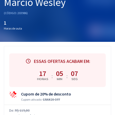
Márcio Wesley
(CÓDIGO: 203986)
1
Horas de aula
ESSAS OFERTAS ACABAM EM:
17
05
06
:
:
HORAS
MIN
SEG
Cupom de 20% de desconto
Cupom ativado:
GRAN20-OFF
De:
R$ 119,80