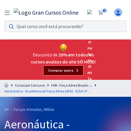
0
Assinatura Ilimitada 11
Acesso a todos os cursos. Teste grátis por 7 dias!
Assinatura OAB Até Passar
Acesso ilimitado a toda preparação para o Exame da
Desconto de
20% em todos os
Ordem, até você passar!
cursos avulsos do site SÓ HOJE!
Comprar agora
Residências Multiprofissionais
Preparação completa e intensiva para as principais
Cursos por Concurso
FAB - Força Aérea Brasileira
residências em saúde do Brasil
Aeronáutica - Academia da Força Aérea (AFA) - IE/EA CFOAV, CFOINF e CFOINT - Redação Discursiva para o Curso de Formação de Oficiais Aviadores, de Intendentes e Infantaria - Professor: Márcio Wesley
Concursos
SP - Forças Armadas, Militar
Assinatura Ilimitada
Aeronáutica -
Cursos 20% OFF