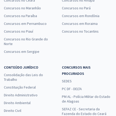
Concursos no Ceará
Concursos no Amapá
Concursos no Maranhão
Concursos no Pará
Concursos na Paraíba
Concursos em Rondônia
Concursos em Pernambuco
Concursos em Roraima
Concursos no Piauí
Concursos no Tocantins
Concursos no Rio Grande do
Norte
Concursos em Sergipe
CONTEÚDO JURÍDICO
CONCURSOS MAIS
PROCURADOS
Consolidação das Leis do
Trabalho
SEDES
Constituição Federal
PC DF - DELTA
Direito Administrativo
PM AL - Polícia Militar do Estado
de Alagoas
Direito Ambiental
SEFAZ CE - Secretaria da
Direito Civil
Fazenda do Estado do Ceará