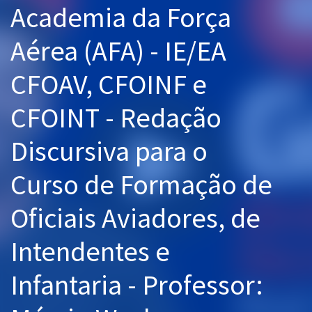
Academia da Força
Pós
Aérea (AFA) - IE/EA
Graduação
CFOAV, CFOINF e
OAB
CFOINT - Redação
Mentorias
Discursiva para o
Questões grátis
Conteúdo gratuito
Curso de Formação de
Blog
Oficiais Aviadores, de
Aprovados
Intendentes e
Atendimento
Infantaria - Professor: