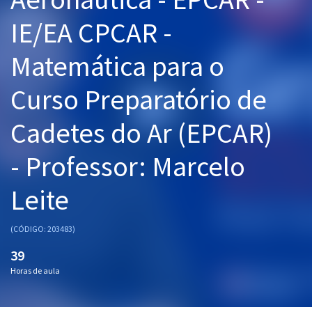
Pós
IE/EA CPCAR -
Graduação
Matemática para o
OAB
Curso Preparatório de
Mentorias
Cadetes do Ar (EPCAR)
Questões grátis
- Professor: Marcelo
Conteúdo gratuito
Leite
Blog
Aprovados
(CÓDIGO: 203483)
39
Atendimento
Horas de aula