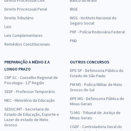
Direito Processual Civil
Banco do Brasil
Direito Processual Penal
IBGE
Direito Tributário
INSS - Instituto Nacional do
Seguro Social
Leis
PRF - Polícia Rodoviária Federal
Leis Complementares
PND
Remédios Constitucionais
PREPARAÇÃO A MÉDIO E A
OUTROS CONCURSOS
LONGO PRAZO
DPE SP - Defensoria Pública do
Estado de São Paulo
CRP SC - Conselho Regional de
Psicologia - 12ª Região
PM MS - Polícia Militar de Mato
Grosso do Sul
SEDF - Professor Temporário
DPE MG - Defensoria Pública de
MEC - Ministério da Educação
Minas Gerais
SEDUC/MT - Secretaria de
TJ MG - Tribunal de Justiça de
Estado de Educação, Esporte e
Minas Gerais
Lazer do estado de Mato
Grosso
CGDF - Controladoria Geral do