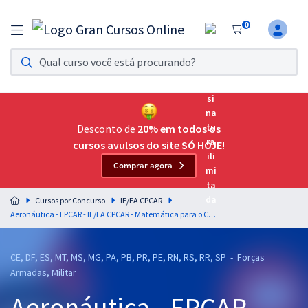
0
Assinatura Ilimitada 11
Acesso a todos os cursos. Teste grátis por 7 dias!
Assinatura OAB Até Passar
Acesso ilimitado a toda preparação para o Exame da
Desconto de
20% em todos os
Ordem, até você passar!
cursos avulsos do site SÓ HOJE!
Comprar agora
Residências Multiprofissionais
Preparação completa e intensiva para as principais
Cursos por Concurso
IE/EA CPCAR
residências em saúde do Brasil
Aeronáutica - EPCAR - IE/EA CPCAR - Matemática para o Curso Preparatório de Cadetes do Ar (EPCAR) - Professor: Marcelo Leite
Concursos
CE, DF, ES, MT, MS, MG, PA, PB, PR, PE, RN, RS, RR, SP - Forças
Assinatura Ilimitada
Armadas, Militar
Cursos 20% OFF
Aeronáutica - EPCAR -