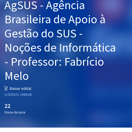
AgSUS - Agência
Pós
Brasileira de Apoio à
Graduação
Gestão do SUS -
OAB
Noções de Informática
Mentorias
- Professor: Fabrício
Questões grátis
Melo
Conteúdo gratuito
Blog
Baixar edital
(CÓDIGO: 194614)
Aprovados
22
Horas de aula
Atendimento