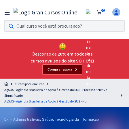
0
Assinatura Ilimitada 11
Acesso a todos os cursos. Teste grátis por 7 dias!
Assinatura OAB Até Passar
Acesso ilimitado a toda preparação para o Exame da
Desconto de
20% em todos os
Ordem, até você passar!
cursos avulsos do site SÓ HOJE!
Comprar agora
Residências Multiprofissionais
Preparação completa e intensiva para as principais
Cursos por Concurso
residências em saúde do Brasil
AgSUS - Agência Brasileira de Apoio à Gestão do SUS - Processo Seletivo
Simplificado
Concursos
AgSUS - Agência Brasileira de Apoio à Gestão do SUS - Noções de Informática - Professor: Fabrício Melo
Assinatura Ilimitada
DF - Administrativas, Saúde, Tecnologia da Informação
Cursos 20% OFF