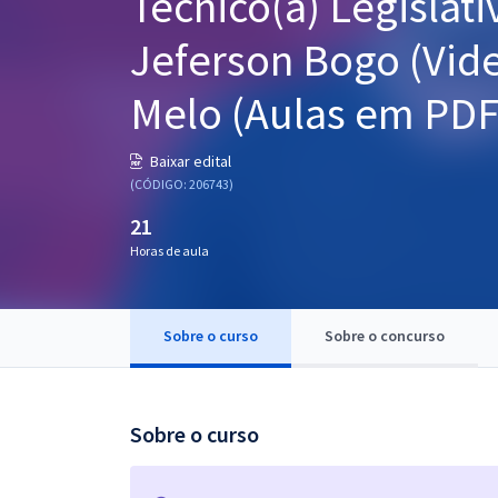
Técnico(a) Legislati
Pós
Jeferson Bogo (Vide
Graduação
Melo (Aulas em PDF
OAB
Baixar edital
Mentorias
(CÓDIGO: 206743)
21
Questões grátis
Horas de aula
Conteúdo gratuito
Blog
Sobre o curso
Sobre o concurso
Aprovados
Atendimento
Sobre o curso