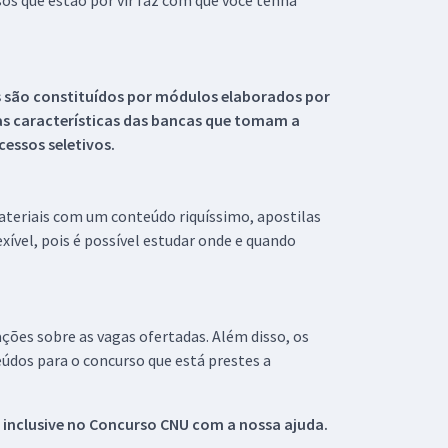
s que estão por vir faz com que você tenha
s são constituídos por módulos elaborados por
s características das bancas que tomam a
essos seletivos.
materiais com um conteúdo riquíssimo, apostilas
xível, pois é possível estudar onde e quando
ações sobre as vagas ofertadas. Além disso, os
údos para o concurso que está prestes a
 inclusive no
Concurso CNU
com a nossa ajuda.