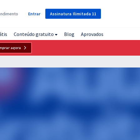
Assinatura
Ilimitada
11
endimento
Entrar
átis
Conteúdo gratuito
Blog
Aprovados
mprar agora