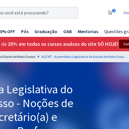
0
At
20% OFF
Pós
Graduação
OAB
Mentorias
Questões gr
 de
20% em todos os cursos avulsos do site SÓ HOJE!
Co
do Estado de Mato Grosso
ALE MT - Assembleia Legislativa do Estado de Mato Grosso - Noções de Informática Para Secretário(a) e Técnico(a) Legislativo - Professor: Jeferson Bogo (Videoaulas) & Fabrício Melo (Aulas em PDF)
 Legislativa do
sso - Noções de
cretário(a) e