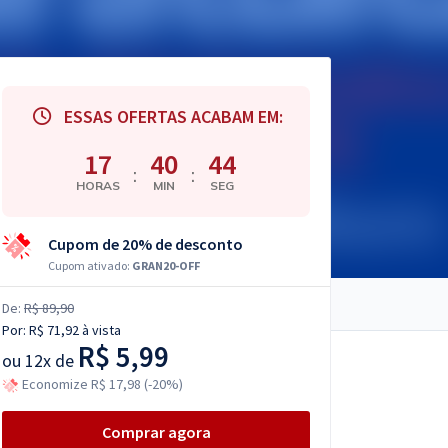
ESSAS OFERTAS ACABAM EM:
17
40
43
:
:
HORAS
MIN
SEG
Cupom de 20% de desconto
Cupom ativado:
GRAN20-OFF
De:
R$ 89,90
Por:
R$ 71,92
à vista
R$ 5,99
ou
12x de
Economize R$ 17,98 (-20%)
Comprar agora