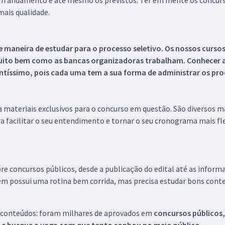
 em andamento e até mesmo os previstos. Ter em mente os concurso
ais qualidade.
 maneira de estudar para o processo seletivo. Os nossos curso
uito bem como as bancas organizadoras trabalham. Conhecer a
tíssimo, pois cada uma tem a sua forma de administrar os proc
 a materiais exclusivos para o concurso em questão. São diversos 
a facilitar o seu entendimento e tornar o seu cronograma mais fle
re concursos públicos, desde a publicação do edital até as inform
em possui uma rotina bem corrida, mas precisa estudar bons conte
 conteúdos: foram milhares de aprovados em
concursos públicos,