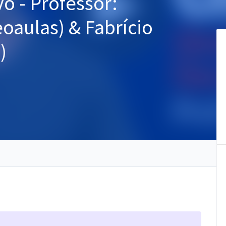
vo - Professor:
oaulas) & Fabrício
)