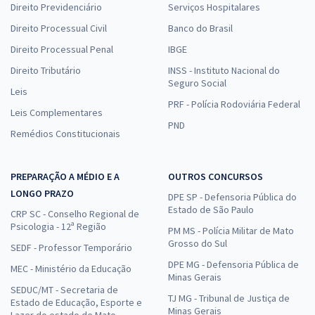
Direito Previdenciário
Serviços Hospitalares
Direito Processual Civil
Banco do Brasil
Direito Processual Penal
IBGE
Direito Tributário
INSS - Instituto Nacional do
Seguro Social
Leis
PRF - Polícia Rodoviária Federal
Leis Complementares
PND
Remédios Constitucionais
PREPARAÇÃO A MÉDIO E A
OUTROS CONCURSOS
LONGO PRAZO
DPE SP - Defensoria Pública do
Estado de São Paulo
CRP SC - Conselho Regional de
Psicologia - 12ª Região
PM MS - Polícia Militar de Mato
Grosso do Sul
SEDF - Professor Temporário
DPE MG - Defensoria Pública de
MEC - Ministério da Educação
Minas Gerais
SEDUC/MT - Secretaria de
TJ MG - Tribunal de Justiça de
Estado de Educação, Esporte e
Minas Gerais
Lazer do estado de Mato