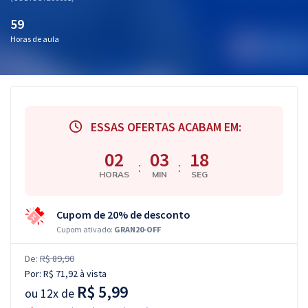
59
Horas de aula
ESSAS OFERTAS ACABAM EM:
02
03
18
:
:
HORAS
MIN
SEG
Cupom de 20% de desconto
Cupom ativado:
GRAN20-OFF
De:
R$ 89,90
Por:
R$ 71,92
à vista
R$ 5,99
ou
12x de