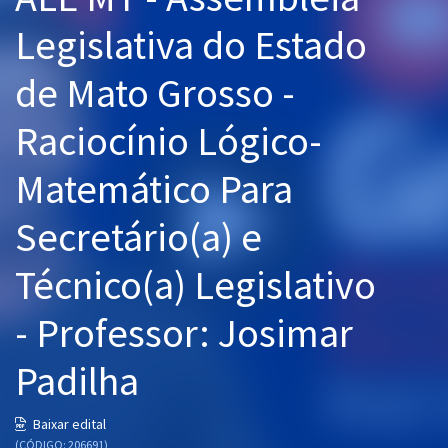
Pós
Legislativa do Estado
Graduação
de Mato Grosso -
OAB
Raciocínio Lógico-
Mentorias
Matemático Para
Questões grátis
Secretário(a) e
Conteúdo gratuito
Técnico(a) Legislativo
Blog
- Professor: Josimar
Aprovados
Padilha
Atendimento
Baixar edital
(CÓDIGO: 206691)