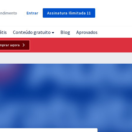
Assinatura
Ilimitada
11
endimento
Entrar
átis
Conteúdo gratuito
Blog
Aprovados
mprar agora