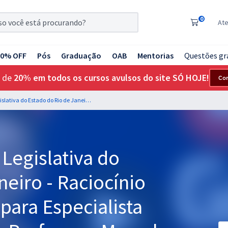
0
At
20% OFF
Pós
Graduação
OAB
Mentorias
Questões gr
 de
20% em todos os cursos avulsos do site SÓ HOJE!
Co
ALERJ - Assembleia Legislativa do Estado do Rio de Janeiro - Raciocínio Lógico-matemático para Especialista Legislativo Nível III - Professor: Marcelo Leite
Legislativa do
neiro - Raciocínio
para Especialista