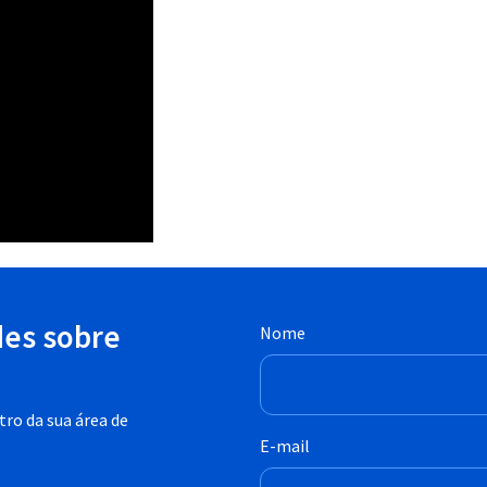
des sobre
Nome
ro da sua área de
E-mail