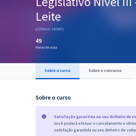
Legislativo Nível II
Pós
Leite
Graduação
(CÓDIGO: 197037)
OAB
49
Mentorias
Horas de aula
Questões grátis
Sobre o curso
Sobre o concurso
Conteúdo gratuito
Blog
Sobre o curso
Aprovados
Atendimento
Satisfação garantida ou seu dinheiro de vo
Você poderá efetuar o cancelamento e obter 
satisfação garantida ou seu dinheiro de volta