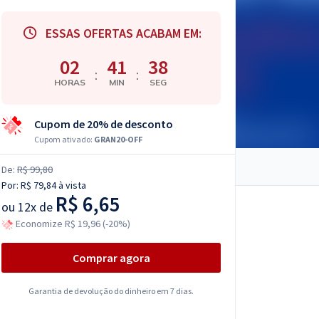
ESSAS OFERTAS ACABAM EM:
02
41
37
:
:
HORAS
MIN
SEG
Cupom de 20% de desconto
Cupom ativado:
GRAN20-OFF
De:
R$ 99,80
Por:
R$ 79,84
à vista
R$ 6,65
ou
12x de
Economize R$ 19,96 (-20%)
Comprar agora
Garantia de devolução do dinheiro em 7 dias.