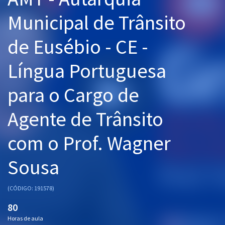
Pós
Municipal de Trânsito
Graduação
de Eusébio - CE -
OAB
Língua Portuguesa
Mentorias
para o Cargo de
Questões grátis
Agente de Trânsito
Conteúdo gratuito
com o Prof. Wagner
Blog
Sousa
Aprovados
(CÓDIGO: 191578)
Atendimento
80
Horas de aula