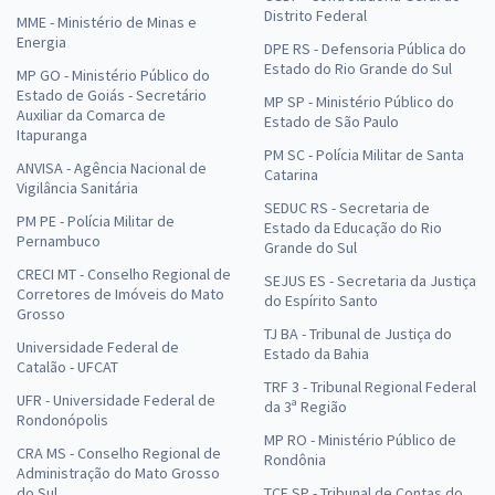
Distrito Federal
MME - Ministério de Minas e
Energia
DPE RS - Defensoria Pública do
Estado do Rio Grande do Sul
MP GO - Ministério Público do
Estado de Goiás - Secretário
MP SP - Ministério Público do
Auxiliar da Comarca de
Estado de São Paulo
Itapuranga
PM SC - Polícia Militar de Santa
ANVISA - Agência Nacional de
Catarina
Vigilância Sanitária
SEDUC RS - Secretaria de
PM PE - Polícia Militar de
Estado da Educação do Rio
Pernambuco
Grande do Sul
CRECI MT - Conselho Regional de
SEJUS ES - Secretaria da Justiça
Corretores de Imóveis do Mato
do Espírito Santo
Grosso
TJ BA - Tribunal de Justiça do
Universidade Federal de
Estado da Bahia
Catalão - UFCAT
TRF 3 - Tribunal Regional Federal
UFR - Universidade Federal de
da 3ª Região
Rondonópolis
MP RO - Ministério Público de
CRA MS - Conselho Regional de
Rondônia
Administração do Mato Grosso
do Sul
TCE SP - Tribunal de Contas do