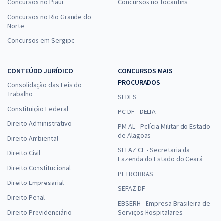
Concursos no Piauí
Concursos no Tocantins
Concursos no Rio Grande do
Norte
Concursos em Sergipe
CONTEÚDO JURÍDICO
CONCURSOS MAIS
PROCURADOS
Consolidação das Leis do
Trabalho
SEDES
Constituição Federal
PC DF - DELTA
Direito Administrativo
PM AL - Polícia Militar do Estado
de Alagoas
Direito Ambiental
SEFAZ CE - Secretaria da
Direito Civil
Fazenda do Estado do Ceará
Direito Constitucional
PETROBRAS
Direito Empresarial
SEFAZ DF
Direito Penal
EBSERH - Empresa Brasileira de
Direito Previdenciário
Serviços Hospitalares