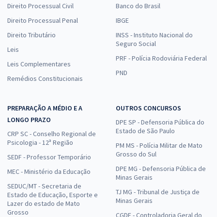
Direito Processual Civil
Banco do Brasil
Direito Processual Penal
IBGE
Direito Tributário
INSS - Instituto Nacional do
Seguro Social
Leis
PRF - Polícia Rodoviária Federal
Leis Complementares
PND
Remédios Constitucionais
PREPARAÇÃO A MÉDIO E A
OUTROS CONCURSOS
LONGO PRAZO
DPE SP - Defensoria Pública do
Estado de São Paulo
CRP SC - Conselho Regional de
Psicologia - 12ª Região
PM MS - Polícia Militar de Mato
Grosso do Sul
SEDF - Professor Temporário
DPE MG - Defensoria Pública de
MEC - Ministério da Educação
Minas Gerais
SEDUC/MT - Secretaria de
TJ MG - Tribunal de Justiça de
Estado de Educação, Esporte e
Minas Gerais
Lazer do estado de Mato
Grosso
CGDF - Controladoria Geral do