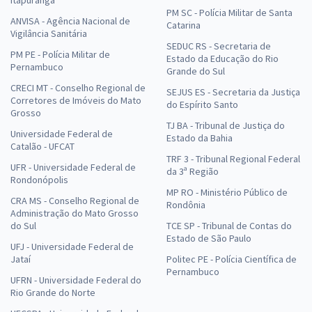
PM SC - Polícia Militar de Santa
ANVISA - Agência Nacional de
Catarina
Vigilância Sanitária
SEDUC RS - Secretaria de
PM PE - Polícia Militar de
Estado da Educação do Rio
Pernambuco
Grande do Sul
CRECI MT - Conselho Regional de
SEJUS ES - Secretaria da Justiça
Corretores de Imóveis do Mato
do Espírito Santo
Grosso
TJ BA - Tribunal de Justiça do
Universidade Federal de
Estado da Bahia
Catalão - UFCAT
TRF 3 - Tribunal Regional Federal
UFR - Universidade Federal de
da 3ª Região
Rondonópolis
MP RO - Ministério Público de
CRA MS - Conselho Regional de
Rondônia
Administração do Mato Grosso
do Sul
TCE SP - Tribunal de Contas do
Estado de São Paulo
UFJ - Universidade Federal de
Jataí
Politec PE - Polícia Científica de
Pernambuco
UFRN - Universidade Federal do
Rio Grande do Norte