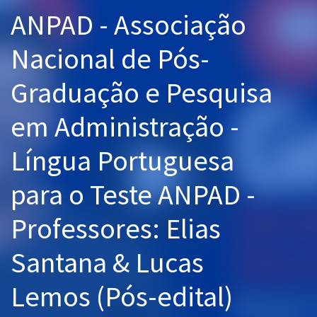
ANPAD - Associação
Pós
Graduação
Nacional de Pós-
OAB
Graduação e Pesquisa
Mentorias
em Administração -
Questões grátis
Língua Portuguesa
Conteúdo gratuito
para o Teste ANPAD -
Blog
Professores: Elias
Aprovados
Santana & Lucas
Atendimento
Lemos (Pós-edital)