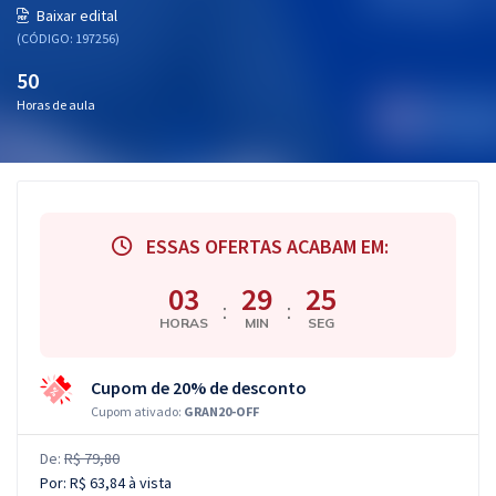
Baixar edital
(CÓDIGO: 197256)
50
Horas de aula
ESSAS OFERTAS ACABAM EM:
03
29
24
:
:
HORAS
MIN
SEG
Cupom de 20% de desconto
Cupom ativado:
GRAN20-OFF
De:
R$ 79,80
Por:
R$ 63,84
à vista