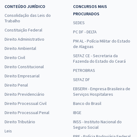
CONTEÚDO JURÍDICO
CONCURSOS MAIS
PROCURADOS
Consolidação das Leis do
Trabalho
SEDES
Constituição Federal
PC DF - DELTA
Direito Administrativo
PM AL - Polícia Militar do Estado
de Alagoas
Direito Ambiental
SEFAZ CE - Secretaria da
Direito Civil
Fazenda do Estado do Ceará
Direito Constitucional
PETROBRAS
Direito Empresarial
SEFAZ DF
Direito Penal
EBSERH - Empresa Brasileira de
Direito Previdenciário
Serviços Hospitalares
Direito Processual Civil
Banco do Brasil
Direito Processual Penal
IBGE
Direito Tributário
INSS - Instituto Nacional do
Seguro Social
Leis
PRF - Polícia Rodoviária Federal