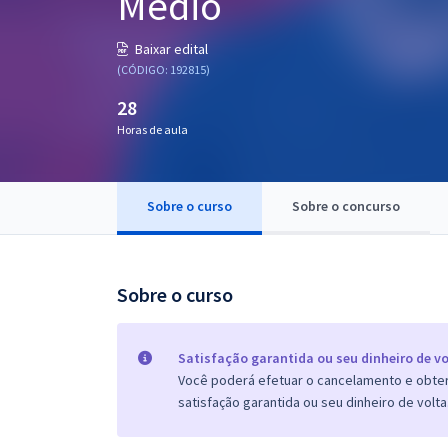
Médio
Pós
Baixar edital
Graduação
(CÓDIGO: 192815)
28
OAB
Horas de aula
Mentorias
Sobre o curso
Sobre o concurso
Questões grátis
Conteúdo gratuito
Blog
Sobre o curso
Aprovados
Satisfação garantida ou seu dinheiro de vo
Você poderá efetuar o cancelamento e obter 
Atendimento
satisfação garantida ou seu dinheiro de volta