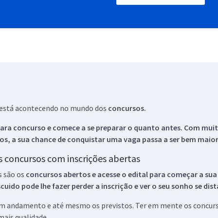
ue está acontecendo no mundo dos
concursos.
ara concurso e comece a se preparar o quanto antes. Com muita
os, a sua chance de conquistar uma vaga passa a ser bem maior
os concursos com inscrições abertas
s são os
concursos abertos e acesse o edital para começar a sua
ido pode lhe fazer perder a inscrição e ver o seu sonho se dis
 em andamento e até mesmo os previstos. Ter em mente os concurso
ais qualidade.