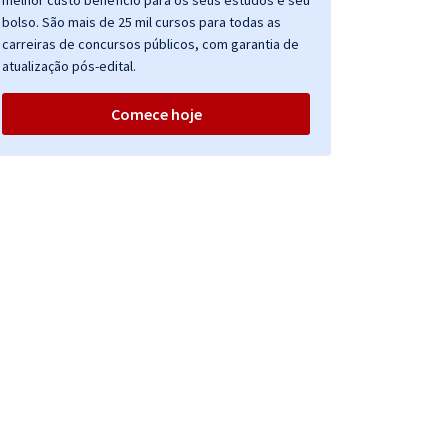
melhor custo benefício para os seus estudos e seu
bolso. São mais de 25 mil cursos para todas as
carreiras de concursos públicos, com garantia de
atualização pós-edital.
Comece hoje