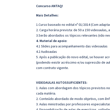
Concurso ANTAQ!
Mais Detalhes:
1.Curso baseado no edital nº 01/2014 (Com adapta
2. Carga horária prevista: de 50 a 150 videoaulas
3.Serão abordados os tópicos relevantes (não nec
4. Material de apoio:
4.1 Slides para acompanhamento das videoaulas
4.2 Audioaulas
5. Após a publicação do novo edital, se houver a
(podendo existir acréscimo e/ou supressão de aul
com contrato vigente.
VIDEOAULAS AUTOSSUFICIENTES:
1. Aulas com abordagem dos tópicos previstos no 
cada matéria.
2. Conteúdo abordado de modo objetivo, com ênf
3. Aulas ministradas por professores especialista
4. Disponibilização de aulas de exercícios, voltad