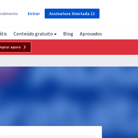
Assinatura
Ilimitada
11
endimento
Entrar
átis
Conteúdo gratuito
Blog
Aprovados
mprar agora