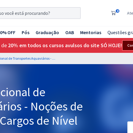
0
At
20% OFF
Pós
Graduação
OAB
Mentorias
Questões gr
 de
20% em todos os cursos avulsos do site SÓ HOJE!
Co
ANTAQ - Agência Nacional de Transportes Aquaviários - Noções de Informática para os Cargos de Nível Médio
cional de
ários - Noções de
 Cargos de Nível