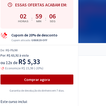
ESSAS OFERTAS ACABAM EM:
02
59
05
:
:
HORAS
MIN
SEG
Cupom de 20% de desconto
Cupom ativado:
GRAN20-OFF
De:
R$ 79,90
Por:
R$ 63,92
à vista
R$ 5,33
ou
12x de
Economize R$ 15,98 (-20%)
Comprar agora
Garantia de devolução do dinheiro em 7 dias.
Este curso inclui: