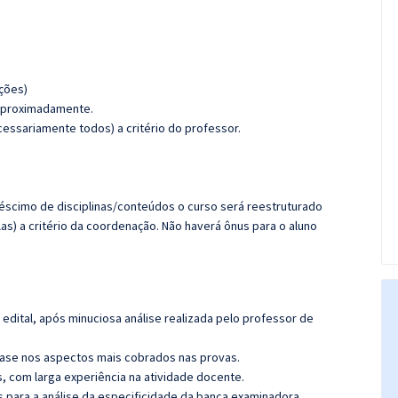
ções)
, aproximadamente.
essariamente todos) a critério do professor.
créscimo de disciplinas/conteúdos o curso será reestruturado
as) a critério da coordenação. Não haverá ônus para o aluno
edital, após minuciosa análise realizada pelo professor de
ase nos aspectos mais cobrados nas provas.
s, com larga experiência na atividade docente.
as para a análise da especificidade da banca examinadora.