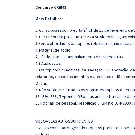
Concurso CRBM3!
Mais Detalhes:
1. Curso baseado no edital nº 01 de 11 de fevereiro de 
2. Carga horária prevista: de 20 a 50 videoaulas, apro
3.Serão abordados os tópicos relevantes (não necessar
4. Material de apoio:
4.1 Slides para acompanhamento das videoaulas
4.2 Audioaulas
5. Os tópicos: 2 Técnicas de redação. 3 Elaboração d
relatórios, de conhecimentos específicos estão conte
Oficial.
6. Não serão ministrados os seguintes tópicos do edital
88.439/1983; 5 Agenda. 6 Rotinas administrativas e de
15 Rotinas de pessoal. Resolução CFBM n.o 054/2000 (
VIDEOAULAS AUTOSSUFICIENTES:
1. Aulas com abordagem dos tópicos previstos no edita
matéria.