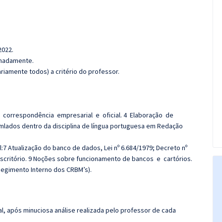
2022.
ximadamente.
iamente todos) a critério do professor.
e correspondência empresarial e oficial. 4 Elaboração de
mlados dentro da disciplina de língua portuguesa em Redação
:7 Atualização do banco de dados, Lei nº 6.684/1979; Decreto nº
 escritório. 9 Noções sobre funcionamento de bancos e cartórios.
Regimento Interno dos CRBM’s).
l, após minuciosa análise realizada pelo professor de cada