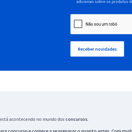
adicionais sobre os produtos d
Receber novidades
ue está acontecendo no mundo dos
concursos.
ara concurso e comece a se preparar o quanto antes. Com muita