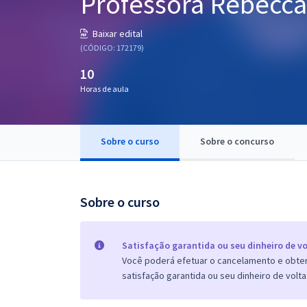
Professora Rebecc
Pós
Baixar edital
Graduação
(CÓDIGO: 172179)
10
OAB
Horas de aula
Mentorias
Sobre o curso
Sobre o concurso
Questões grátis
Conteúdo gratuito
Blog
Sobre o curso
Aprovados
Satisfação garantida ou seu dinheiro de vo
Você poderá efetuar o cancelamento e obter 
Atendimento
satisfação garantida ou seu dinheiro de volta