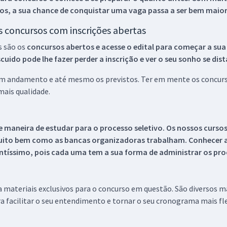
os, a sua chance de conquistar uma vaga passa a ser bem maior
os concursos com inscrições abertas
s são os
concursos abertos e acesse o edital para começar a sua
ido pode lhe fazer perder a inscrição e ver o seu sonho se dis
 em andamento e até mesmo os previstos. Ter em mente os concurso
ais qualidade.
 maneira de estudar para o processo seletivo. Os nossos curso
uito bem como as bancas organizadoras trabalham. Conhecer a
tíssimo, pois cada uma tem a sua forma de administrar os proc
 a materiais exclusivos para o concurso em questão. São diversos 
a facilitar o seu entendimento e tornar o seu cronograma mais fle