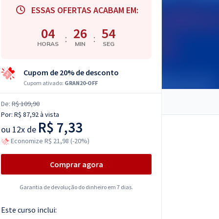
ESSAS OFERTAS ACABAM EM:
04
26
53
:
:
HORAS
MIN
SEG
Cupom de 20% de desconto
Cupom ativado:
GRAN20-OFF
De:
R$ 109,90
Por:
R$ 87,92
à vista
R$ 7,33
ou
12x de
Economize R$ 21,98 (-20%)
Comprar agora
Garantia de devolução do dinheiro em 7 dias.
Este curso inclui: