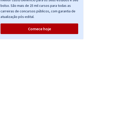
melhor custo benefício para os seus estudos e seu
bolso. São mais de 25 mil cursos para todas as
carreiras de concursos públicos, com garantia de
atualização pós-edital.
Comece hoje