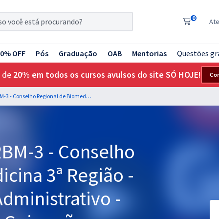
0
At
20% OFF
Pós
Graduação
OAB
Mentorias
Questões gr
 de
20% em todos os cursos avulsos do site SÓ HOJE!
Co
Atualidades para CRBM-3 - Conselho Regional de Biomedicina 3ª Região - Auxiliar/Assistente Administrativo - Professora Rebecca Guimarães
RBM-3 - Conselho
cina 3ª Região -
Administrativo -