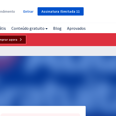
Assinatura
Ilimitada
11
endimento
Entrar
átis
Conteúdo gratuito
Blog
Aprovados
mprar agora