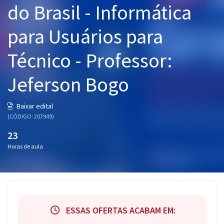
do Brasil - Informática
Pós
para Usuários para
Graduação
Técnico - Professor:
OAB
Jeferson Bogo
Mentorias
Questões grátis
Baixar edital
(CÓDIGO: 207949)
Conteúdo gratuito
23
Blog
Horas de aula
Aprovados
Atendimento
ESSAS OFERTAS ACABAM EM: