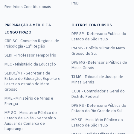
PND
Remédios Constitucionais
PREPARAÇÃO A MÉDIO E A
OUTROS CONCURSOS
LONGO PRAZO
DPE SP - Defensoria Pública do
Estado de São Paulo
CRP SC - Conselho Regional de
Psicologia - 12ª Região
PM MS - Polícia Militar de Mato
Grosso do Sul
SEDF - Professor Temporário
DPE MG - Defensoria Pública de
MEC - Ministério da Educação
Minas Gerais
SEDUC/MT - Secretaria de
TJ MG - Tribunal de Justiça de
Estado de Educação, Esporte e
Minas Gerais
Lazer do estado de Mato
Grosso
CGDF - Controladoria Geral do
Distrito Federal
MME - Ministério de Minas e
Energia
DPE RS - Defensoria Pública do
Estado do Rio Grande do Sul
MP GO - Ministério Público do
Estado de Goiás - Secretário
MP SP - Ministério Público do
Auxiliar da Comarca de
Estado de São Paulo
Itapuranga
PM SC - Polícia Militar de Santa