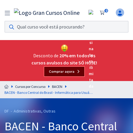
0
Assinatura Ilimitada 11
Acesso a todos os cursos. Teste grátis por 7 dias!
Assinatura OAB Até Passar
Acesso ilimitado a toda preparação para o Exame da
Desconto de
20% em todos os
Ordem, até você passar!
cursos avulsos do site SÓ HOJE!
Comprar agora
Residências Multiprofissionais
Preparação completa e intensiva para as principais
Cursos por Concurso
BACEN
residências em saúde do Brasil
BACEN - Banco Central do Brasil - Informática para Usuários para Técnico - Professor: Jeferson Bogo
Concursos
DF - Administrativas, Outras
Assinatura Ilimitada
BACEN - Banco Central
Cursos 20% OFF