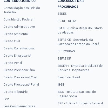
CONTEÚDO JURÍDICO
CONCURSOS MAIS
PROCURADOS
Consolidação das Leis do
Trabalho
SEDES
Constituição Federal
PC DF - DELTA
Direito Administrativo
PM AL - Polícia Militar do Estado
de Alagoas
Direito Ambiental
SEFAZ CE - Secretaria da
Direito Civil
Fazenda do Estado do Ceará
Direito Constitucional
PETROBRAS
Direito Empresarial
SEFAZ DF
Direito Penal
EBSERH - Empresa Brasileira de
Direito Previdenciário
Serviços Hospitalares
Direito Processual Civil
Banco do Brasil
Direito Processual Penal
IBGE
Direito Tributário
INSS - Instituto Nacional do
Seguro Social
Leis
PRF - Polícia Rodoviária Federal
Leis Complementares