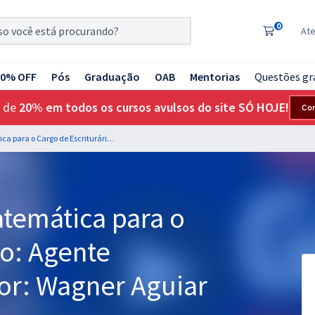
0
At
20% OFF
Pós
Graduação
OAB
Mentorias
Questões gr
 de
20% em todos os cursos avulsos do site SÓ HOJE!
Co
Banco do Brasil - Matemática para o Cargo de Escriturário: Agente Comercial - Professor: Wagner Aguiar
atemática para o
io: Agente
or: Wagner Aguiar