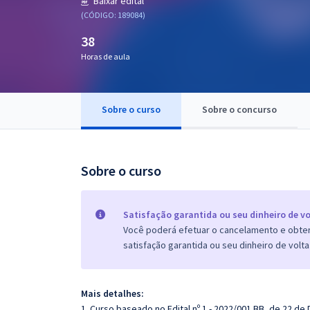
Baixar edital
Pós
(CÓDIGO: 189084)
38
Graduação
Horas de aula
OAB
Mentorias
Sobre o curso
Sobre o concurso
Questões grátis
Sobre o curso
Conteúdo gratuito
Blog
Satisfação garantida ou seu dinheiro de vo
Aprovados
Você poderá efetuar o cancelamento e obter 
satisfação garantida ou seu dinheiro de volta
Atendimento
Mais detalhes:
1. Curso baseado no Edital nº 1 - 2022/001 BB, de 22 d