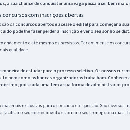
os, a sua chance de conquistar uma vaga passa a ser bem maior
os concursos com inscrições abertas
s são os
concursos abertos e acesse o edital para começar a sua
ido pode lhe fazer perder a inscrição e ver o seu sonho se dis
 em andamento e até mesmo os previstos. Ter em mente os concurso
ais qualidade.
 maneira de estudar para o processo seletivo. Os nossos curso
uito bem como as bancas organizadoras trabalham. Conhecer a
tíssimo, pois cada uma tem a sua forma de administrar os proc
 a materiais exclusivos para o concurso em questão. São diversos 
a facilitar o seu entendimento e tornar o seu cronograma mais fle