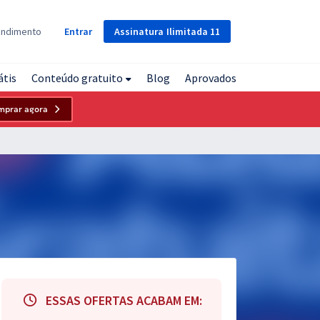
Assinatura
Ilimitada
11
endimento
Entrar
átis
Conteúdo gratuito
Blog
Aprovados
mprar agora
ESSAS OFERTAS ACABAM EM: