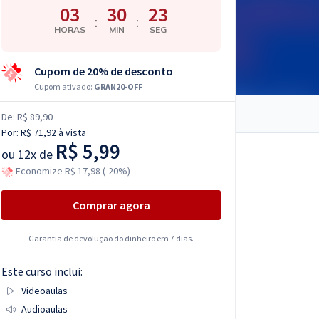
03
30
22
:
:
HORAS
MIN
SEG
Cupom de 20% de desconto
Cupom ativado:
GRAN20-OFF
De:
R$ 89,90
Por:
R$ 71,92
à vista
R$ 5,99
ou
12x de
Economize R$ 17,98 (-20%)
Comprar agora
Garantia de devolução do dinheiro em 7 dias.
Este curso inclui:
Videoaulas
Audioaulas