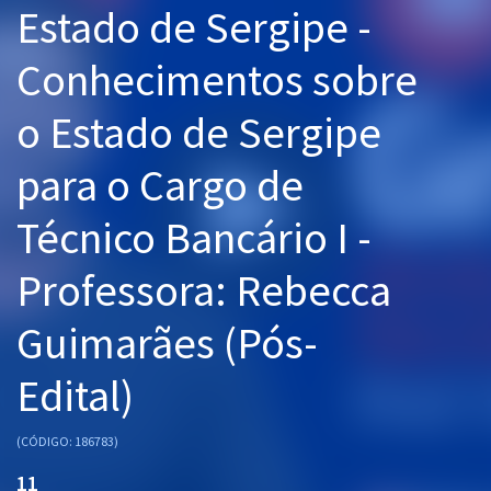
Estado de Sergipe -
Pós
Conhecimentos sobre
Graduação
o Estado de Sergipe
OAB
para o Cargo de
Mentorias
Técnico Bancário I -
Questões grátis
Conteúdo gratuito
Professora: Rebecca
Blog
Guimarães (Pós-
Aprovados
Edital)
Atendimento
(CÓDIGO: 186783)
11