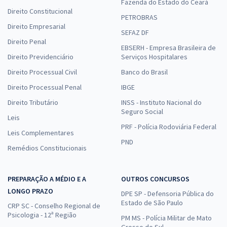
Fazenda do Estado do Ceará
Direito Constitucional
PETROBRAS
Direito Empresarial
SEFAZ DF
Direito Penal
EBSERH - Empresa Brasileira de
Direito Previdenciário
Serviços Hospitalares
Direito Processual Civil
Banco do Brasil
Direito Processual Penal
IBGE
Direito Tributário
INSS - Instituto Nacional do
Seguro Social
Leis
PRF - Polícia Rodoviária Federal
Leis Complementares
PND
Remédios Constitucionais
PREPARAÇÃO A MÉDIO E A
OUTROS CONCURSOS
LONGO PRAZO
DPE SP - Defensoria Pública do
Estado de São Paulo
CRP SC - Conselho Regional de
Psicologia - 12ª Região
PM MS - Polícia Militar de Mato
Grosso do Sul