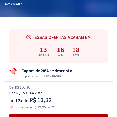
Horas de aula
ESSAS OFERTAS ACABAM EM:
13
16
17
:
:
HORAS
MIN
SEG
Cupom de 20% de desconto
Cupom ativado:
GRAN20-OFF
De:
R$ 199,80
Por:
R$ 159,84
à vista
R$ 13,32
ou
12x de
Economize R$ 39,96 (-20%)