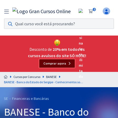
0
Assinatura Ilimitada 11
Acesso a todos os cursos. Teste grátis por 7 dias!
Assinatura OAB Até Passar
Acesso ilimitado a toda preparação para o Exame da
Desconto de
20% em todos os
Ordem, até você passar!
cursos avulsos do site SÓ HOJE!
Comprar agora
Residências Multiprofissionais
Preparação completa e intensiva para as principais
Cursos por Concurso
BANESE
residências em saúde do Brasil
BANESE - Banco do Estado de Sergipe - Conhecimentos sobre o Estado de Sergipe para o Cargo de Técnico Bancário I - Professora: Rebecca Guimarães (Pós-Edital)
Concursos
SE - Financeiras e Bancárias
Assinatura Ilimitada
BANESE - Banco do
Cursos 20% OFF