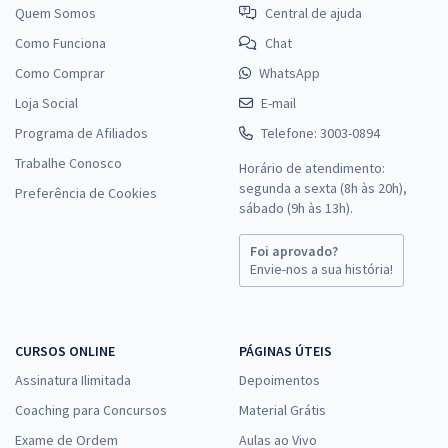
Quem Somos
Central de ajuda
Como Funciona
Chat
Como Comprar
WhatsApp
Loja Social
E-mail
Programa de Afiliados
Telefone: 3003-0894
Trabalhe Conosco
Horário de atendimento:
segunda a sexta (8h às 20h),
Preferência de Cookies
sábado (9h às 13h).
Foi aprovado?
Envie-nos a sua história!
CURSOS ONLINE
PÁGINAS ÚTEIS
Assinatura Ilimitada
Depoimentos
Coaching para Concursos
Material Grátis
Exame de Ordem
Aulas ao Vivo