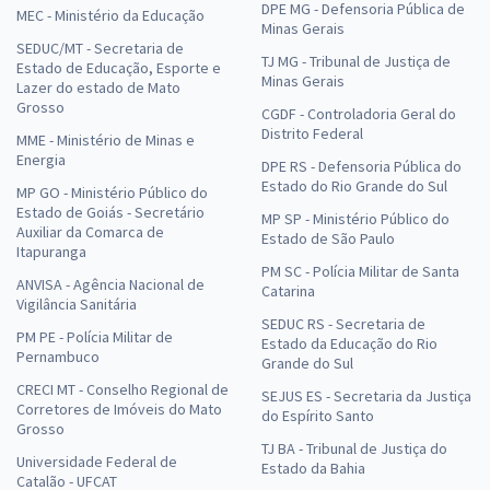
DPE MG - Defensoria Pública de
MEC - Ministério da Educação
Minas Gerais
SEDUC/MT - Secretaria de
TJ MG - Tribunal de Justiça de
Estado de Educação, Esporte e
Minas Gerais
Lazer do estado de Mato
Grosso
CGDF - Controladoria Geral do
Distrito Federal
MME - Ministério de Minas e
Energia
DPE RS - Defensoria Pública do
Estado do Rio Grande do Sul
MP GO - Ministério Público do
Estado de Goiás - Secretário
MP SP - Ministério Público do
Auxiliar da Comarca de
Estado de São Paulo
Itapuranga
PM SC - Polícia Militar de Santa
ANVISA - Agência Nacional de
Catarina
Vigilância Sanitária
SEDUC RS - Secretaria de
PM PE - Polícia Militar de
Estado da Educação do Rio
Pernambuco
Grande do Sul
CRECI MT - Conselho Regional de
SEJUS ES - Secretaria da Justiça
Corretores de Imóveis do Mato
do Espírito Santo
Grosso
TJ BA - Tribunal de Justiça do
Universidade Federal de
Estado da Bahia
Catalão - UFCAT