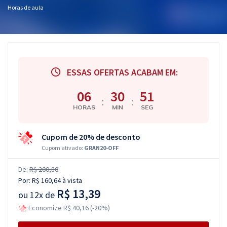
Horas de aula
ESSAS OFERTAS ACABAM EM:
06
30
51
:
:
HORAS
MIN
SEG
Cupom de 20% de desconto
Cupom ativado:
GRAN20-OFF
De:
R$ 200,80
Por:
R$ 160,64
à vista
R$ 13,39
ou
12x de
Economize R$ 40,16 (-20%)