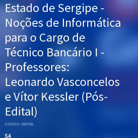
Estado de Sergipe -
Pós
Noções de Informática
Graduação
para o Cargo de
OAB
Técnico Bancário I -
Mentorias
Professores:
Questões grátis
Conteúdo gratuito
Leonardo Vasconcelos
Blog
e Vítor Kessler (Pós-
Aprovados
Edital)
Atendimento
(CÓDIGO: 186705)
54