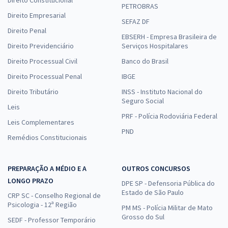
PETROBRAS
Direito Empresarial
SEFAZ DF
Direito Penal
EBSERH - Empresa Brasileira de
Direito Previdenciário
Serviços Hospitalares
Direito Processual Civil
Banco do Brasil
Direito Processual Penal
IBGE
Direito Tributário
INSS - Instituto Nacional do
Seguro Social
Leis
PRF - Polícia Rodoviária Federal
Leis Complementares
PND
Remédios Constitucionais
PREPARAÇÃO A MÉDIO E A
OUTROS CONCURSOS
LONGO PRAZO
DPE SP - Defensoria Pública do
Estado de São Paulo
CRP SC - Conselho Regional de
Psicologia - 12ª Região
PM MS - Polícia Militar de Mato
Grosso do Sul
SEDF - Professor Temporário