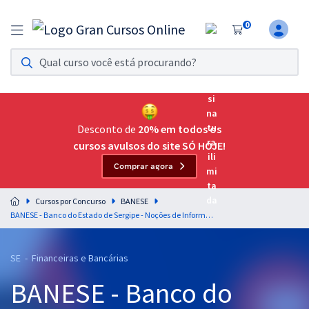
0
Assinatura Ilimitada 11
Acesso a todos os cursos. Teste grátis por 7 dias!
Assinatura OAB Até Passar
Acesso ilimitado a toda preparação para o Exame da
Desconto de
20% em todos os
Ordem, até você passar!
cursos avulsos do site SÓ HOJE!
Comprar agora
Residências Multiprofissionais
Preparação completa e intensiva para as principais
Cursos por Concurso
BANESE
residências em saúde do Brasil
BANESE - Banco do Estado de Sergipe - Noções de Informática para o Cargo de Técnico Bancário I - Professores: Leonardo Vasconcelos e Vítor Kessler (Pós-Edital)
Concursos
SE - Financeiras e Bancárias
Assinatura Ilimitada
BANESE - Banco do
Cursos 20% OFF