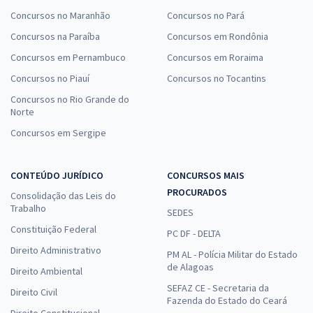
Concursos no Maranhão
Concursos no Pará
Concursos na Paraíba
Concursos em Rondônia
Concursos em Pernambuco
Concursos em Roraima
Concursos no Piauí
Concursos no Tocantins
Concursos no Rio Grande do
Norte
Concursos em Sergipe
CONTEÚDO JURÍDICO
CONCURSOS MAIS
PROCURADOS
Consolidação das Leis do
Trabalho
SEDES
Constituição Federal
PC DF - DELTA
Direito Administrativo
PM AL - Polícia Militar do Estado
de Alagoas
Direito Ambiental
SEFAZ CE - Secretaria da
Direito Civil
Fazenda do Estado do Ceará
Direito Constitucional