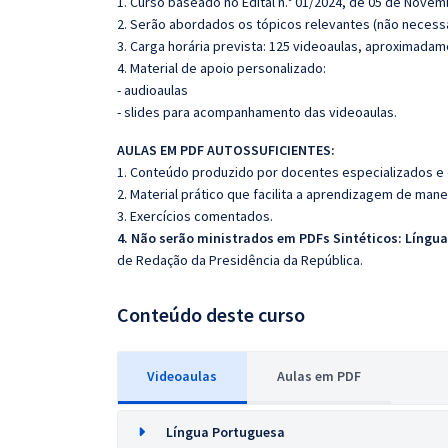
1. Curso baseado no
Edital n.º 01/2024, de 05 de Nove
2. Serão abordados os tópicos relevantes (não necessa
3. Carga horária prevista: 125 videoaulas, aproximadam
4. Material de apoio personalizado:
- audioaulas
- slides para acompanhamento das videoaulas.
AULAS EM PDF AUTOSSUFICIENTES:
1. Conteúdo produzido por docentes especializados e
2. Material prático que facilita a aprendizagem de mane
3. Exercícios comentados.
4. Não serão ministrados em PDFs Sintéticos: Língu
de Redação da Presidência da República.
Conteúdo deste curso
Videoaulas
Aulas em PDF
Língua Portuguesa