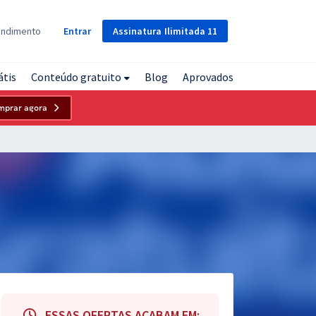
Assinatura
Ilimitada
11
endimento
Entrar
átis
Conteúdo gratuito
Blog
Aprovados
mprar agora
ESSAS OFERTAS ACABAM EM: