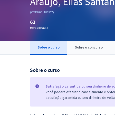
Araújo, Elias Santa
Pós
(CÓDIGO: 186957)
Graduação
63
Horas de aula
OAB
Mentorias
Sobre o curso
Sobre o concurso
Questões grátis
Conteúdo gratuito
Sobre o curso
Blog
Aprovados
Satisfação garantida ou seu dinheiro de vo
Você poderá efetuar o cancelamento e obter 
satisfação garantida ou seu dinheiro de volta
Atendimento