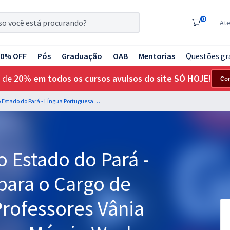
0
At
20% OFF
Pós
Graduação
OAB
Mentorias
Questões gr
 de
20% em todos os cursos avulsos do site SÓ HOJE!
Co
BANPARÁ - Banco do Estado do Pará - Língua Portuguesa para o Cargo de Técnico Bancário - Professores Vânia Araújo, Elias Santana e Márcio Wesley
 Estado do Pará -
para o Cargo de
Professores Vânia