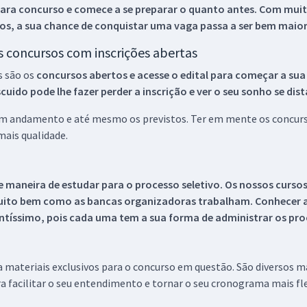
ara concurso e comece a se preparar o quanto antes. Com muita
os, a sua chance de conquistar uma vaga passa a ser bem maior
os concursos com inscrições abertas
s são os
concursos abertos e acesse o edital para começar a sua
ido pode lhe fazer perder a inscrição e ver o seu sonho se dis
 em andamento e até mesmo os previstos. Ter em mente os concurso
ais qualidade.
 maneira de estudar para o processo seletivo. Os nossos curso
uito bem como as bancas organizadoras trabalham. Conhecer a
tíssimo, pois cada uma tem a sua forma de administrar os proc
 a materiais exclusivos para o concurso em questão. São diversos 
a facilitar o seu entendimento e tornar o seu cronograma mais fle