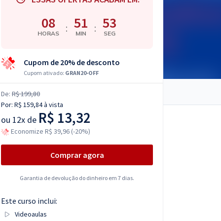
08
51
51
:
:
HORAS
MIN
SEG
Cupom de 20% de desconto
Cupom ativado:
GRAN20-OFF
De:
R$ 199,80
Por:
R$ 159,84
à vista
R$ 13,32
ou
12x de
Economize R$ 39,96 (-20%)
Comprar agora
Garantia de devolução do dinheiro em 7 dias.
Este curso inclui:
Videoaulas