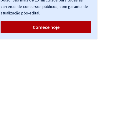
bolso. São mais de 25 mil cursos para todas as
carreiras de concursos públicos, com garantia de
atualização pós-edital.
Comece hoje