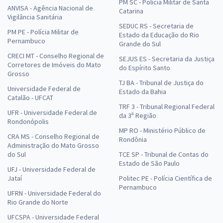
PM SC - Polícia Militar de Santa
ANVISA - Agência Nacional de
Catarina
Vigilância Sanitária
SEDUC RS - Secretaria de
PM PE - Polícia Militar de
Estado da Educação do Rio
Pernambuco
Grande do Sul
CRECI MT - Conselho Regional de
SEJUS ES - Secretaria da Justiça
Corretores de Imóveis do Mato
do Espírito Santo
Grosso
TJ BA - Tribunal de Justiça do
Universidade Federal de
Estado da Bahia
Catalão - UFCAT
TRF 3 - Tribunal Regional Federal
UFR - Universidade Federal de
da 3ª Região
Rondonópolis
MP RO - Ministério Público de
CRA MS - Conselho Regional de
Rondônia
Administração do Mato Grosso
do Sul
TCE SP - Tribunal de Contas do
Estado de São Paulo
UFJ - Universidade Federal de
Jataí
Politec PE - Polícia Científica de
Pernambuco
UFRN - Universidade Federal do
Rio Grande do Norte
UFCSPA - Universidade Federal