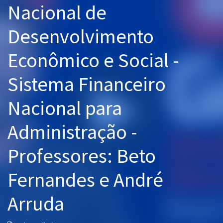
Nacional de
Pós
Desenvolvimento
Graduação
Econômico e Social -
OAB
Sistema Financeiro
Mentorias
Nacional para
Questões grátis
Conteúdo gratuito
Administração -
Blog
Professores: Beto
Aprovados
Fernandes e André
Atendimento
Arruda