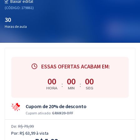
Baixar edital
(CÓDIGO: 179861)
30
Horas de aula
ESSAS OFERTAS ACABAM EM:
00
00
00
:
:
HORA
MIN
SEG
Cupom de 20% de desconto
Cupom ativado:
GRAN20-OFF
De:
R$ 79,99
Por:
R$ 63,99
à vista