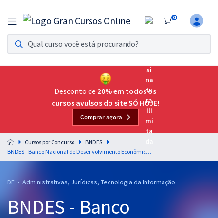
0
Assinatura Ilimitada 11
Acesso a todos os cursos. Teste grátis por 7 dias!
Assinatura OAB Até Passar
Acesso ilimitado a toda preparação para o Exame da
Desconto de
20% em todos os
Ordem, até você passar!
cursos avulsos do site SÓ HOJE!
Comprar agora
Residências Multiprofissionais
Preparação completa e intensiva para as principais
Cursos por Concurso
BNDES
residências em saúde do Brasil
BNDES - Banco Nacional de Desenvolvimento Econômico e Social - Sistema Financeiro Nacional para Administração - Professores: Beto Fernandes e André Arruda
Concursos
DF - Administrativas, Jurídicas, Tecnologia da Informação
Assinatura Ilimitada
BNDES - Banco
Cursos 20% OFF