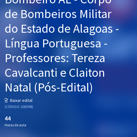
Pós
de Bombeiros Militar
Graduação
do Estado de Alagoas -
OAB
Língua Portuguesa -
Mentorias
Professores: Tereza
Questões grátis
Cavalcanti e Claiton
Conteúdo gratuito
Natal (Pós-Edital)
Blog
Aprovados
Baixar edital
(CÓDIGO: 206398)
Atendimento
44
Horas de aula