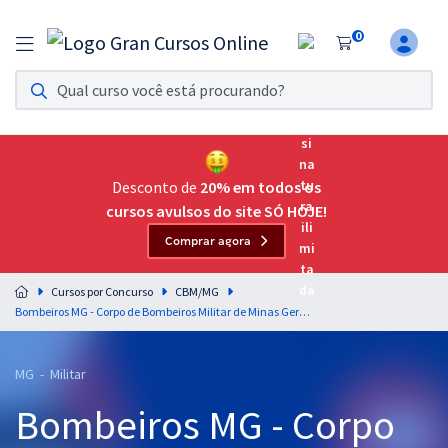
0
Assinatura Ilimitada 11
Acesso a todos os cursos. Teste grátis por 7 dias!
Assinatura OAB Até Passar
Acesso ilimitado a toda preparação para o Exame da
Desconto de
20% em todos os
Ordem, até você passar!
cursos avulsos do site SÓ HOJE!
Comprar agora
Residências Multiprofissionais
Preparação completa e intensiva para as principais
Cursos por Concurso
CBM/MG
residências em saúde do Brasil
Bombeiros MG - Corpo de Bombeiros Militar de Minas Gerais - Língua Portuguesa Curso de Formação de Oficiais (CFO BM) - Professores: Claiton Natal e Vânia Araújo
Concursos
MG - Militar
Assinatura Ilimitada
Bombeiros MG - Corpo
Cursos 20% OFF