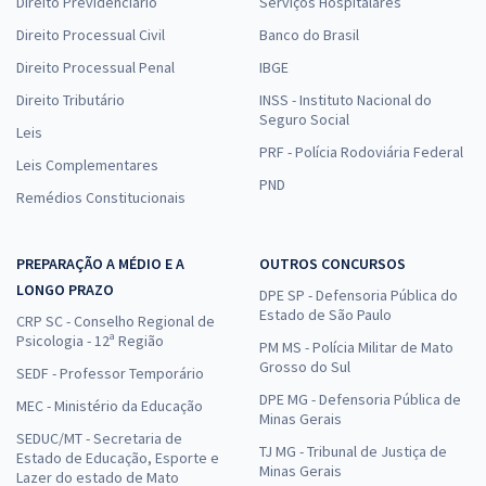
Direito Previdenciário
Serviços Hospitalares
Direito Processual Civil
Banco do Brasil
Direito Processual Penal
IBGE
Direito Tributário
INSS - Instituto Nacional do
Seguro Social
Leis
PRF - Polícia Rodoviária Federal
Leis Complementares
PND
Remédios Constitucionais
PREPARAÇÃO A MÉDIO E A
OUTROS CONCURSOS
LONGO PRAZO
DPE SP - Defensoria Pública do
Estado de São Paulo
CRP SC - Conselho Regional de
Psicologia - 12ª Região
PM MS - Polícia Militar de Mato
Grosso do Sul
SEDF - Professor Temporário
DPE MG - Defensoria Pública de
MEC - Ministério da Educação
Minas Gerais
SEDUC/MT - Secretaria de
TJ MG - Tribunal de Justiça de
Estado de Educação, Esporte e
Minas Gerais
Lazer do estado de Mato