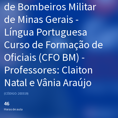
de Bombeiros Militar
Pós
de Minas Gerais -
Graduação
Língua Portuguesa
OAB
Curso de Formação de
Mentorias
Oficiais (CFO BM) -
Questões grátis
Conteúdo gratuito
Professores: Claiton
Blog
Natal e Vânia Araújo
Aprovados
(CÓDIGO: 203319)
Atendimento
46
Horas de aula