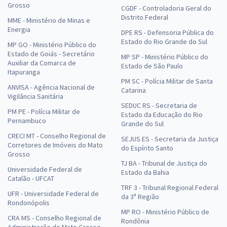
Grosso
CGDF - Controladoria Geral do
Distrito Federal
MME - Ministério de Minas e
Energia
DPE RS - Defensoria Pública do
Estado do Rio Grande do Sul
MP GO - Ministério Público do
Estado de Goiás - Secretário
MP SP - Ministério Público do
Auxiliar da Comarca de
Estado de São Paulo
Itapuranga
PM SC - Polícia Militar de Santa
ANVISA - Agência Nacional de
Catarina
Vigilância Sanitária
SEDUC RS - Secretaria de
PM PE - Polícia Militar de
Estado da Educação do Rio
Pernambuco
Grande do Sul
CRECI MT - Conselho Regional de
SEJUS ES - Secretaria da Justiça
Corretores de Imóveis do Mato
do Espírito Santo
Grosso
TJ BA - Tribunal de Justiça do
Universidade Federal de
Estado da Bahia
Catalão - UFCAT
TRF 3 - Tribunal Regional Federal
UFR - Universidade Federal de
da 3ª Região
Rondonópolis
MP RO - Ministério Público de
CRA MS - Conselho Regional de
Rondônia
Administração do Mato Grosso