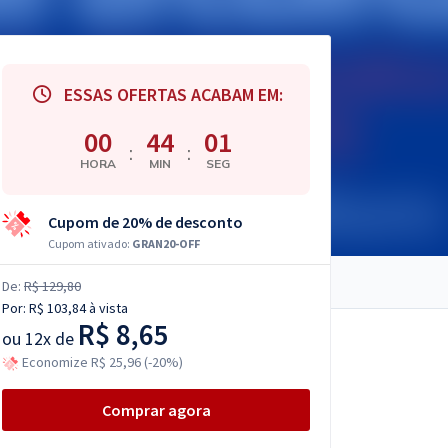
ESSAS OFERTAS ACABAM EM:
00
44
00
:
:
HORA
MIN
SEG
Cupom de 20% de desconto
Cupom ativado:
GRAN20-OFF
De:
R$ 129,80
Por:
R$ 103,84
à vista
R$ 8,65
ou
12x de
Economize R$ 25,96 (-20%)
Comprar agora