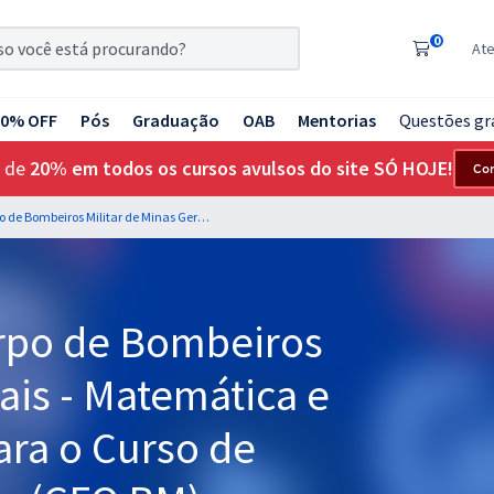
0
At
20% OFF
Pós
Graduação
OAB
Mentorias
Questões gr
 de
20% em todos os cursos avulsos do site SÓ HOJE!
Co
Bombeiros MG - Corpo de Bombeiros Militar de Minas Gerais - Matemática e Raciocínio Lógico para o Curso de Formação de Oficiais (CFO BM) - Professores: Marcelo Leite e Pedro Campos
rpo de Bombeiros
rais - Matemática e
ara o Curso de