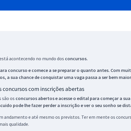
ue está acontecendo no mundo dos
concursos.
ara concurso e comece a se preparar o quanto antes. Com muita
os, a sua chance de conquistar uma vaga passa a ser bem maior
os concursos com inscrições abertas
s são os
concursos abertos e acesse o edital para começar a sua
ido pode lhe fazer perder a inscrição e ver o seu sonho se dis
 em andamento e até mesmo os previstos. Ter em mente os concurso
ais qualidade.