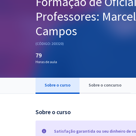
Formação de Oficiai
Pós
Professores: Marcel
Graduação
Campos
OAB
(CÓDIGO: 203320)
Mentorias
79
Horas de aula
Questões grátis
Conteúdo gratuito
Sobre o curso
Sobre o concurso
Blog
Aprovados
Sobre o curso
Atendimento
Satisfação garantida ou seu dinheiro de vo