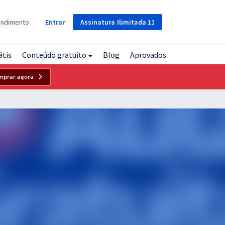
Assinatura
Ilimitada
11
endimento
Entrar
átis
Conteúdo gratuito
Blog
Aprovados
mprar agora