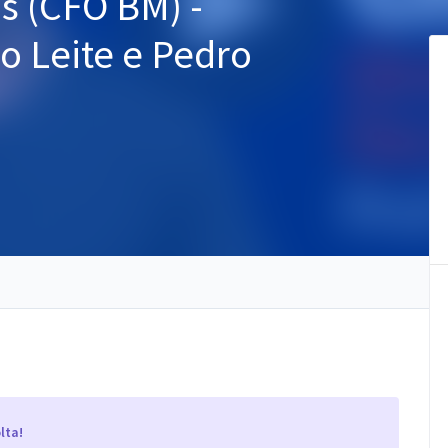
s (CFO BM) -
o Leite e Pedro
lta!