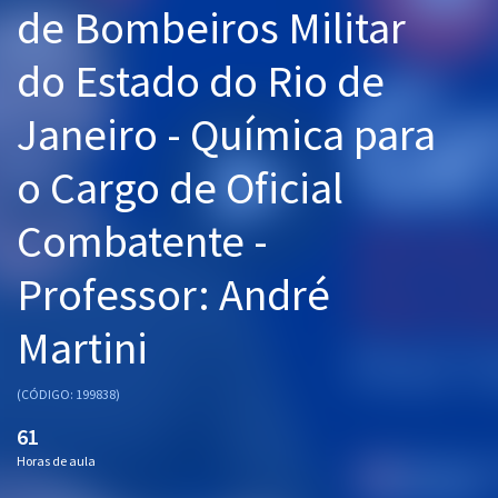
de Bombeiros Militar
Pós
do Estado do Rio de
Graduação
Janeiro - Química para
OAB
o Cargo de Oficial
Mentorias
Combatente -
Questões grátis
Conteúdo gratuito
Professor: André
Blog
Martini
Aprovados
(CÓDIGO: 199838)
Atendimento
61
Horas de aula