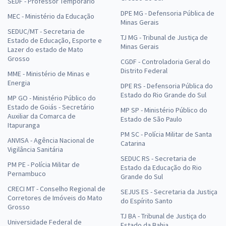
SEDF - Professor Temporário
DPE MG - Defensoria Pública de
MEC - Ministério da Educação
Minas Gerais
SEDUC/MT - Secretaria de
TJ MG - Tribunal de Justiça de
Estado de Educação, Esporte e
Minas Gerais
Lazer do estado de Mato
Grosso
CGDF - Controladoria Geral do
Distrito Federal
MME - Ministério de Minas e
Energia
DPE RS - Defensoria Pública do
Estado do Rio Grande do Sul
MP GO - Ministério Público do
Estado de Goiás - Secretário
MP SP - Ministério Público do
Auxiliar da Comarca de
Estado de São Paulo
Itapuranga
PM SC - Polícia Militar de Santa
ANVISA - Agência Nacional de
Catarina
Vigilância Sanitária
SEDUC RS - Secretaria de
PM PE - Polícia Militar de
Estado da Educação do Rio
Pernambuco
Grande do Sul
CRECI MT - Conselho Regional de
SEJUS ES - Secretaria da Justiça
Corretores de Imóveis do Mato
do Espírito Santo
Grosso
TJ BA - Tribunal de Justiça do
Universidade Federal de
Estado da Bahia