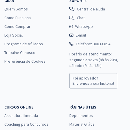
GRAN
SUPORTE
Quem Somos
Central de ajuda
Como Funciona
Chat
Como Comprar
WhatsApp
Loja Social
E-mail
Programa de Afiliados
Telefone: 3003-0894
Trabalhe Conosco
Horário de atendimento:
segunda a sexta (8h às 20h),
Preferência de Cookies
sábado (9h às 13h).
Foi aprovado?
Envie-nos a sua história!
CURSOS ONLINE
PÁGINAS ÚTEIS
Assinatura Ilimitada
Depoimentos
Coaching para Concursos
Material Grátis