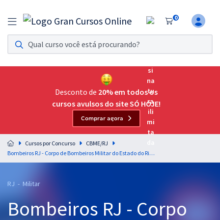
0
Assinatura Ilimitada 11
Acesso a todos os cursos. Teste grátis por 7 dias!
Assinatura OAB Até Passar
Acesso ilimitado a toda preparação para o Exame da
Desconto de
20% em todos os
Ordem, até você passar!
cursos avulsos do site SÓ HOJE!
Comprar agora
Residências Multiprofissionais
Preparação completa e intensiva para as principais
Cursos por Concurso
CBME/RJ
residências em saúde do Brasil
Bombeiros RJ - Corpo de Bombeiros Militar do Estado do Rio de Janeiro - Química para o Cargo de Oficial Combatente - Professor: André Martini
Concursos
RJ - Militar
Assinatura Ilimitada
Bombeiros RJ - Corpo
Cursos 20% OFF