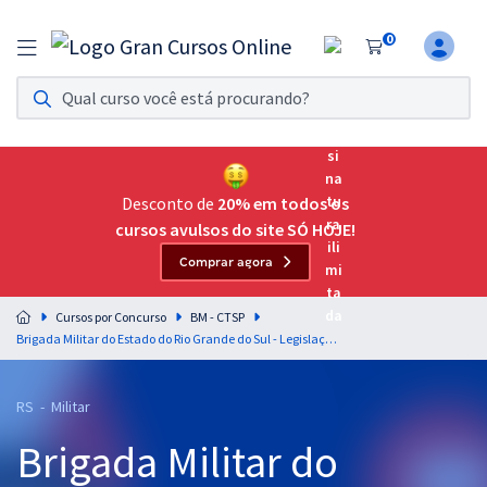
0
Assinatura Ilimitada 11
Acesso a todos os cursos. Teste grátis por 7 dias!
Assinatura OAB Até Passar
Acesso ilimitado a toda preparação para o Exame da
Desconto de
20% em todos os
Ordem, até você passar!
cursos avulsos do site SÓ HOJE!
Comprar agora
Residências Multiprofissionais
Preparação completa e intensiva para as principais
Cursos por Concurso
BM - CTSP
residências em saúde do Brasil
Brigada Militar do Estado do Rio Grande do Sul - Legislação Aplicada à Função Para o Cargo de Oficiais do Estado Maior - Professor Eduardo Galante & Wilson Garcia
Concursos
RS - Militar
Assinatura Ilimitada
Brigada Militar do
Cursos 20% OFF