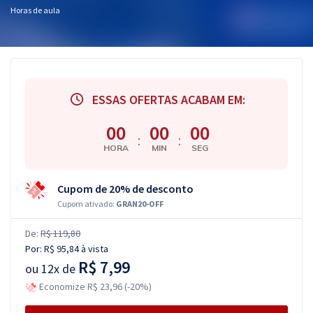
Horas de aula
ESSAS OFERTAS ACABAM EM:
00
00
00
:
:
HORA
MIN
SEG
Cupom de 20% de desconto
Cupom ativado:
GRAN20-OFF
De:
R$ 119,80
Por:
R$ 95,84
à vista
R$ 7,99
ou
12x de
Economize R$ 23,96 (-20%)