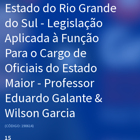
Estado do Rio Grande
Pós
do Sul - Legislação
Graduação
Aplicada à Função
OAB
Para o Cargo de
Mentorias
Oficiais do Estado
Questões grátis
Conteúdo gratuito
Maior - Professor
Blog
Eduardo Galante &
Aprovados
Wilson Garcia
Atendimento
(CÓDIGO: 190614)
15