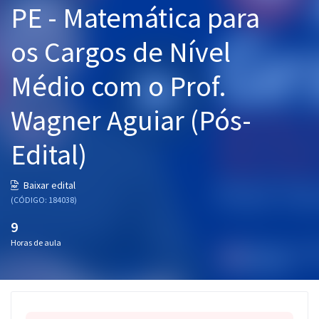
PE - Matemática para
Pós
os Cargos de Nível
Graduação
Médio com o Prof.
OAB
Wagner Aguiar (Pós-
Mentorias
Edital)
Questões grátis
Conteúdo gratuito
Baixar edital
(CÓDIGO: 184038)
Blog
9
Aprovados
Horas de aula
Atendimento