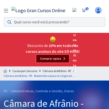
0
Assinatura Ilimitada 11
Acesso a todos os cursos. Teste grátis por 7 dias!
Assinatura OAB Até Passar
Acesso ilimitado a toda preparação para o Exame da
Desconto de
20% em todos os
Ordem, até você passar!
cursos avulsos do site SÓ HOJE!
Comprar agora
Residências Multiprofissionais
Preparação completa e intensiva para as principais
Cursos por Concurso
Câmara de Afrânio - PE
residências em saúde do Brasil
Câmara de Afrânio - PE - Matemática para os Cargos de Nível Médio com o Prof. Wagner Aguiar (Pós-Edital)
Concursos
PE - Administrativas, Controle e Gestão, Outras
Assinatura Ilimitada
Câmara de Afrânio -
Cursos 20% OFF