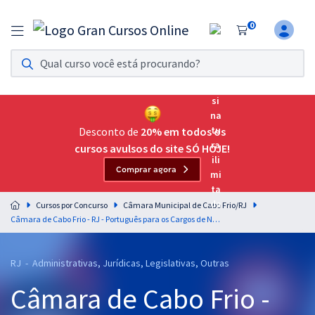
0
Assinatura Ilimitada 11
Acesso a todos os cursos. Teste grátis por 7 dias!
Assinatura OAB Até Passar
Acesso ilimitado a toda preparação para o Exame da
Desconto de
20% em todos os
Ordem, até você passar!
cursos avulsos do site SÓ HOJE!
Comprar agora
Residências Multiprofissionais
Preparação completa e intensiva para as principais
Cursos por Concurso
Câmara Municipal de Cabo Frio/RJ
residências em saúde do Brasil
Câmara de Cabo Frio - RJ - Português para os Cargos de Nível Superior com a Professora Letícia Bastos
Concursos
RJ - Administrativas, Jurídicas, Legislativas, Outras
Assinatura Ilimitada
Câmara de Cabo Frio -
Cursos 20% OFF