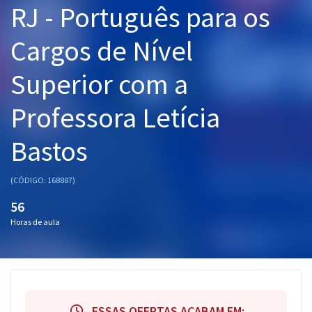
RJ - Português para os
Pós
Cargos de Nível
Graduação
Superior com a
OAB
Professora Letícia
Mentorias
Bastos
Questões grátis
Conteúdo gratuito
(CÓDIGO: 168887)
Blog
56
Horas de aula
Aprovados
Atendimento
ESSAS OFERTAS ACABAM EM: