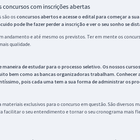
os concursos com inscrições abertas
s são os
concursos abertos e acesse o edital para começar a sua
ido pode lhe fazer perder a inscrição e ver o seu sonho se dis
 em andamento e até mesmo os previstos. Ter em mente os concurso
ais qualidade.
 maneira de estudar para o processo seletivo. Os nossos curso
uito bem como as bancas organizadoras trabalham. Conhecer a
tíssimo, pois cada uma tem a sua forma de administrar os proc
 a materiais exclusivos para o concurso em questão. São diversos 
a facilitar o seu entendimento e tornar o seu cronograma mais fle