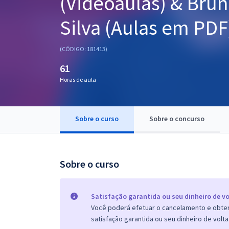
(Videoaulas) & Brun
Pós
Silva (Aulas em PDF
Graduação
(CÓDIGO: 181413)
OAB
61
Mentorias
Horas de aula
Questões grátis
Sobre o curso
Sobre o concurso
Conteúdo gratuito
Blog
Sobre o curso
Aprovados
Atendimento
Satisfação garantida ou seu dinheiro de vo
Você poderá efetuar o cancelamento e obter 
satisfação garantida ou seu dinheiro de volta