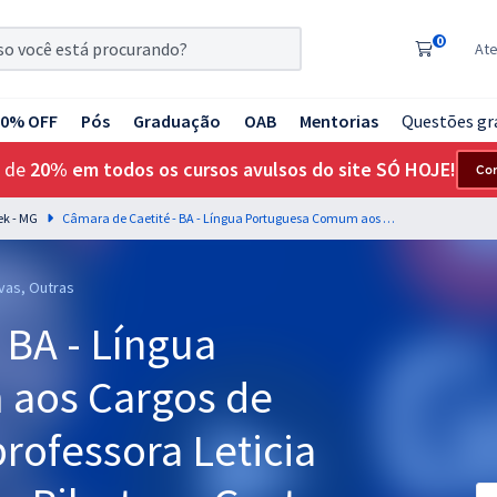
0
At
20% OFF
Pós
Graduação
OAB
Mentorias
Questões gr
 de
20% em todos os cursos avulsos do site SÓ HOJE!
Co
ek - MG
Câmara de Caetité - BA - Língua Portuguesa Comum aos Cargos de Nível Médio com a professora Leticia (Videoaulas) & Bruno Pilastre e Gustavo Silva (Aulas em PDF)
ivas, Outras
 BA - Língua
aos Cargos de
rofessora Leticia