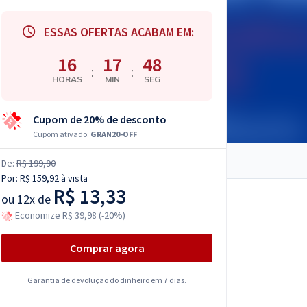
ESSAS OFERTAS ACABAM EM:
16
17
47
:
:
HORAS
MIN
SEG
Cupom de 20% de desconto
Cupom ativado:
GRAN20-OFF
De:
R$ 199,90
Por:
R$ 159,92
à vista
R$ 13,33
ou
12x de
Economize R$ 39,98 (-20%)
Comprar agora
Garantia de devolução do dinheiro em 7 dias.