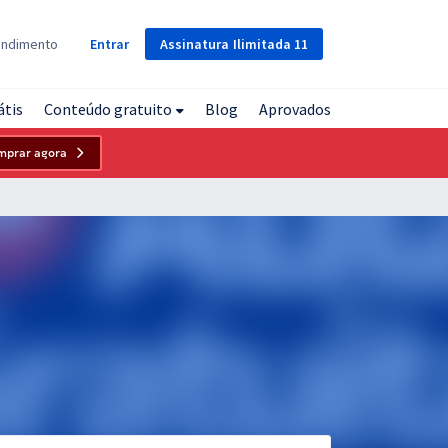
Assinatura
Ilimitada
11
endimento
Entrar
átis
Conteúdo gratuito
Blog
Aprovados
mprar agora