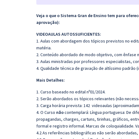
Veja o que o Sistema Gran de Ensino tem para ofer
aprovação):
VIDEOAULAS AUTOSSUFICIENTES:
1. Aulas com abordagem dos tópicos previstos no edita
matéria.
2. Conteúdo abordado de modo objetivo, com ênfase n
3. Aulas ministradas por professores especialistas, co
4. Qualidade técnica de gravação de altíssimo padrão 
Mais Detalhes:
1. Curso baseado no edital nº01/2024.
2. Serão abordados os tópicos relevantes (não necessa
3. Carga horária prevista: 142 videoaulas (aproximadam
4. O Curso
não
contemplará: Língua portuguesa: De dife
propagandas, charges, cartuns, tirinhas, gráficos, ent
formal e registro informal. Marcas de coloquialidade. Va
4.2 As referências bibliográficas não serão abordadas,