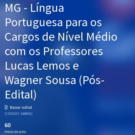
MG - Língua
Pós
Portuguesa para os
Graduação
Cargos de Nível Médio
OAB
com os Professores
Mentorias
Lucas Lemos e
Questões grátis
Conteúdo gratuito
Wagner Sousa (Pós-
Blog
Edital)
Aprovados
Baixar edital
(CÓDIGO: 168641)
Atendimento
60
Horas de aula