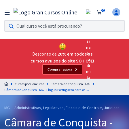
0
Assinatura Ilimitada 11
Acesso a todos os cursos. Teste grátis por 7 dias!
Assinatura OAB Até Passar
Acesso ilimitado a toda preparação para o Exame da
Desconto de
20% em todos os
Ordem, até você passar!
cursos avulsos do site SÓ HOJE!
Comprar agora
Residências Multiprofissionais
Preparação completa e intensiva para as principais
Cursos por Concurso
Câmara de Conquista - MG
residências em saúde do Brasil
Câmara de Conquista - MG - Língua Portuguesa para os Cargos de Nível Médio com os Professores Lucas Lemos e Wagner Sousa (Pós-Edital)
Concursos
MG - Administrativas, Legislativas, Fiscais e de Controle, Jurídicas
Assinatura Ilimitada
Câmara de Conquista -
Cursos 20% OFF