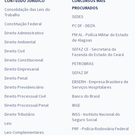
CONTEÚDO JURÍDICO
CONCURSOS MAIS
PROCURADOS
Consolidação das Leis do
Trabalho
SEDES
Constituição Federal
PC DF - DELTA
Direito Administrativo
PM AL - Polícia Militar do Estado
de Alagoas
Direito Ambiental
SEFAZ CE - Secretaria da
Direito Civil
Fazenda do Estado do Ceará
Direito Constitucional
PETROBRAS
Direito Empresarial
SEFAZ DF
Direito Penal
EBSERH - Empresa Brasileira de
Direito Previdenciário
Serviços Hospitalares
Direito Processual Civil
Banco do Brasil
Direito Processual Penal
IBGE
Direito Tributário
INSS - Instituto Nacional do
Seguro Social
Leis
PRF - Polícia Rodoviária Federal
Leis Complementares