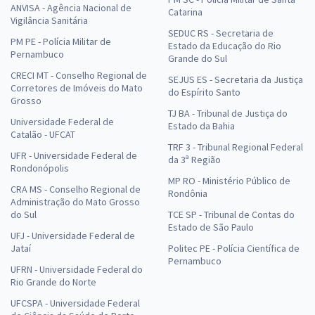
ANVISA - Agência Nacional de
Catarina
Vigilância Sanitária
SEDUC RS - Secretaria de
PM PE - Polícia Militar de
Estado da Educação do Rio
Pernambuco
Grande do Sul
CRECI MT - Conselho Regional de
SEJUS ES - Secretaria da Justiça
Corretores de Imóveis do Mato
do Espírito Santo
Grosso
TJ BA - Tribunal de Justiça do
Universidade Federal de
Estado da Bahia
Catalão - UFCAT
TRF 3 - Tribunal Regional Federal
UFR - Universidade Federal de
da 3ª Região
Rondonópolis
MP RO - Ministério Público de
CRA MS - Conselho Regional de
Rondônia
Administração do Mato Grosso
do Sul
TCE SP - Tribunal de Contas do
Estado de São Paulo
UFJ - Universidade Federal de
Jataí
Politec PE - Polícia Científica de
Pernambuco
UFRN - Universidade Federal do
Rio Grande do Norte
UFCSPA - Universidade Federal