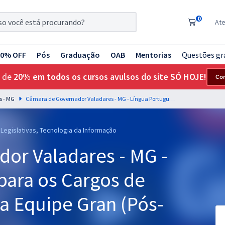
0
At
20% OFF
Pós
Graduação
OAB
Mentorias
Questões gr
 de
20% em todos os cursos avulsos do site SÓ HOJE!
Co
s - MG
Câmara de Governador Valadares - MG - Língua Portuguesa para os Cargos de Nível Superior com a Equipe Gran (Pós-Edital)
 Legislativas, Tecnologia da Informação
or Valadares - MG -
para os Cargos de
a Equipe Gran (Pós-