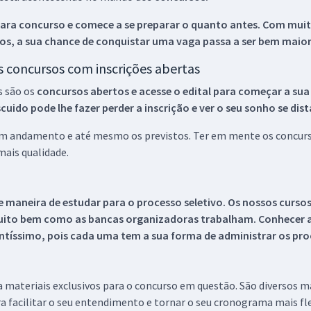
ara concurso e comece a se preparar o quanto antes. Com muita
os, a sua chance de conquistar uma vaga passa a ser bem maior
os concursos com inscrições abertas
s são os
concursos abertos e acesse o edital para começar a sua
ido pode lhe fazer perder a inscrição e ver o seu sonho se dis
 em andamento e até mesmo os previstos. Ter em mente os concurso
ais qualidade.
 maneira de estudar para o processo seletivo. Os nossos curso
uito bem como as bancas organizadoras trabalham. Conhecer a
tíssimo, pois cada uma tem a sua forma de administrar os proc
 a materiais exclusivos para o concurso em questão. São diversos 
a facilitar o seu entendimento e tornar o seu cronograma mais fle