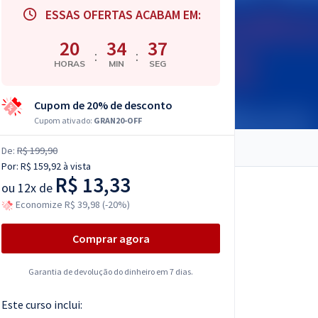
ESSAS OFERTAS ACABAM EM:
20
34
36
:
:
HORAS
MIN
SEG
Cupom de 20% de desconto
Cupom ativado:
GRAN20-OFF
De:
R$ 199,90
Por:
R$ 159,92
à vista
R$ 13,33
ou
12x de
Economize R$ 39,98 (-20%)
Comprar agora
Garantia de devolução do dinheiro em 7 dias.
Este curso inclui: