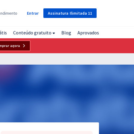
Assinatura
Ilimitada
11
endimento
Entrar
átis
Conteúdo gratuito
Blog
Aprovados
mprar agora