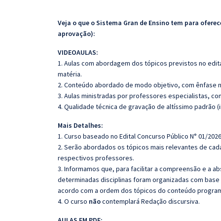
Veja o que o Sistema Gran de Ensino tem para ofer
aprovação):
VIDEOAULAS:
1. Aulas com abordagem dos tópicos previstos no edita
matéria.
2. Conteúdo abordado de modo objetivo, com ênfase n
3. Aulas ministradas por professores especialistas, co
4. Qualidade técnica de gravação de altíssimo padrão (
Mais Detalhes:
1. Curso baseado no Edital Concurso Público N° 01/2026
2. Serão abordados os tópicos mais relevantes de cada
respectivos professores.
3. Informamos que, para facilitar a compreensão e a a
determinadas disciplinas foram organizadas com base n
acordo com a ordem dos tópicos do conteúdo program
4. O curso
não
contemplará Redação discursiva.
AULAS EM PDF: