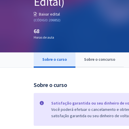
Edital)
Pós
Baixar edital
Graduação
(CÓDIGO: 206852)
68
OAB
Horas de aula
Mentorias
Sobre o curso
Sobre o concurso
Questões grátis
Conteúdo gratuito
Blog
Sobre o curso
Aprovados
Satisfação garantida ou seu dinheiro de vo
Você poderá efetuar o cancelamento e obter 
Atendimento
satisfação garantida ou seu dinheiro de volta