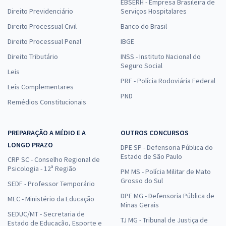
EBSERH - Empresa Brasileira de
Direito Previdenciário
Serviços Hospitalares
Direito Processual Civil
Banco do Brasil
Direito Processual Penal
IBGE
Direito Tributário
INSS - Instituto Nacional do
Seguro Social
Leis
PRF - Polícia Rodoviária Federal
Leis Complementares
PND
Remédios Constitucionais
PREPARAÇÃO A MÉDIO E A
OUTROS CONCURSOS
LONGO PRAZO
DPE SP - Defensoria Pública do
Estado de São Paulo
CRP SC - Conselho Regional de
Psicologia - 12ª Região
PM MS - Polícia Militar de Mato
Grosso do Sul
SEDF - Professor Temporário
DPE MG - Defensoria Pública de
MEC - Ministério da Educação
Minas Gerais
SEDUC/MT - Secretaria de
TJ MG - Tribunal de Justiça de
Estado de Educação, Esporte e