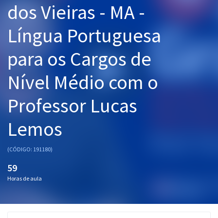
dos Vieiras - MA -
Pós
Língua Portuguesa
Graduação
para os Cargos de
OAB
Nível Médio com o
Mentorias
Professor Lucas
Questões grátis
Conteúdo gratuito
Lemos
Blog
(CÓDIGO: 191180)
Aprovados
59
Horas de aula
Atendimento