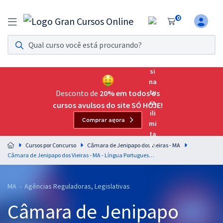
0
Assinatura Ilimitada 11
Acesso a todos os cursos. Teste grátis por 7 dias!
Assinatura OAB Até Passar
Acesso ilimitado a toda preparação para o Exame da
Desconto de
20% em todos os
Ordem, até você passar!
cursos avulsos do site SÓ HOJE!
Comprar agora
Residências Multiprofissionais
Preparação completa e intensiva para as principais
Cursos por Concurso
Câmara de Jenipapo dos Vieiras - MA
residências em saúde do Brasil
Câmara de Jenipapo dos Vieiras - MA - Língua Portuguesa para os Cargos de Nível Médio com o Professor Lucas Lemos
Concursos
MA - Agências Reguladoras, Legislativas
Assinatura Ilimitada
Câmara de Jenipapo
Cursos 20% OFF