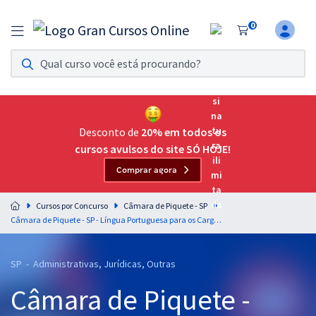
0
Assinatura Ilimitada 11
Acesso a todos os cursos. Teste grátis por 7 dias!
Assinatura OAB Até Passar
Acesso ilimitado a toda preparação para o Exame da
Desconto de
20% em todos os
Ordem, até você passar!
cursos avulsos do site SÓ HOJE!
Comprar agora
Residências Multiprofissionais
Preparação completa e intensiva para as principais
Cursos por Concurso
Câmara de Piquete - SP
residências em saúde do Brasil
Câmara de Piquete - SP - Língua Portuguesa para os Cargos de Nível Superior com a Professora Leticia Bastos
Concursos
SP - Administrativas, Jurídicas, Outras
Assinatura Ilimitada
Câmara de Piquete -
Cursos 20% OFF