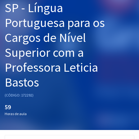
SP - Língua
Pós
Portuguesa para os
Graduação
Cargos de Nível
OAB
Superior com a
Mentorias
Professora Leticia
Questões grátis
Conteúdo gratuito
Bastos
Blog
(CÓDIGO: 172292)
Aprovados
59
Horas de aula
Atendimento