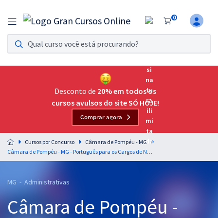
0
Assinatura Ilimitada 11
Acesso a todos os cursos. Teste grátis por 7 dias!
Assinatura OAB Até Passar
Acesso ilimitado a toda preparação para o Exame da
Desconto de
20% em todos os
Ordem, até você passar!
cursos avulsos do site SÓ HOJE!
Comprar agora
Residências Multiprofissionais
Preparação completa e intensiva para as principais
Cursos por Concurso
Câmara de Pompéu - MG
residências em saúde do Brasil
Câmara de Pompéu - MG - Português para os Cargos de Nível Médio com o Professor Lucas Lemos
Concursos
MG - Administrativas
Assinatura Ilimitada
Câmara de Pompéu -
Cursos 20% OFF