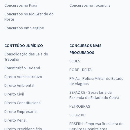
Concursos no Piauí
Concursos no Tocantins
Concursos no Rio Grande do
Norte
Concursos em Sergipe
CONTEÚDO JURÍDICO
CONCURSOS MAIS
PROCURADOS
Consolidação das Leis do
Trabalho
SEDES
Constituição Federal
PC DF - DELTA
Direito Administrativo
PM AL - Polícia Militar do Estado
de Alagoas
Direito Ambiental
SEFAZ CE - Secretaria da
Direito Civil
Fazenda do Estado do Ceará
Direito Constitucional
PETROBRAS
Direito Empresarial
SEFAZ DF
Direito Penal
EBSERH - Empresa Brasileira de
Direito Previdenciário
Serviços Hospitalares