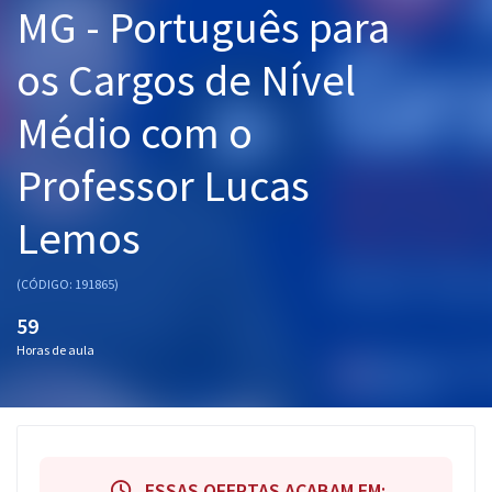
MG - Português para
Pós
os Cargos de Nível
Graduação
Médio com o
OAB
Professor Lucas
Mentorias
Lemos
Questões grátis
Conteúdo gratuito
(CÓDIGO: 191865)
Blog
59
Horas de aula
Aprovados
Atendimento
ESSAS OFERTAS ACABAM EM: