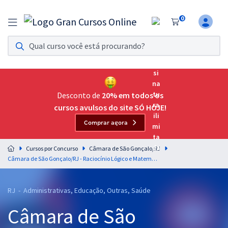
0
Assinatura Ilimitada 11
Acesso a todos os cursos. Teste grátis por 7 dias!
Assinatura OAB Até Passar
Acesso ilimitado a toda preparação para o Exame da
Desconto de
20% em todos os
Ordem, até você passar!
cursos avulsos do site SÓ HOJE!
Comprar agora
Residências Multiprofissionais
Preparação completa e intensiva para as principais
Cursos por Concurso
Câmara de São Gonçalo/RJ
residências em saúde do Brasil
Câmara de São Gonçalo/RJ - Raciocínio Lógico e Matemático para os cargo de Nível Superior
Concursos
RJ - Administrativas, Educação, Outras, Saúde
Assinatura Ilimitada
Câmara de São
Cursos 20% OFF