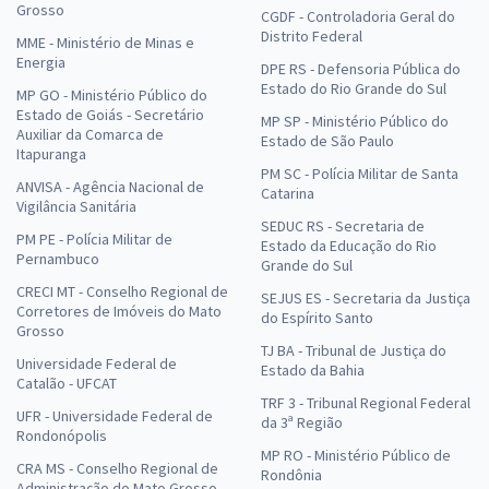
Grosso
CGDF - Controladoria Geral do
Distrito Federal
MME - Ministério de Minas e
Energia
DPE RS - Defensoria Pública do
Estado do Rio Grande do Sul
MP GO - Ministério Público do
Estado de Goiás - Secretário
MP SP - Ministério Público do
Auxiliar da Comarca de
Estado de São Paulo
Itapuranga
PM SC - Polícia Militar de Santa
ANVISA - Agência Nacional de
Catarina
Vigilância Sanitária
SEDUC RS - Secretaria de
PM PE - Polícia Militar de
Estado da Educação do Rio
Pernambuco
Grande do Sul
CRECI MT - Conselho Regional de
SEJUS ES - Secretaria da Justiça
Corretores de Imóveis do Mato
do Espírito Santo
Grosso
TJ BA - Tribunal de Justiça do
Universidade Federal de
Estado da Bahia
Catalão - UFCAT
TRF 3 - Tribunal Regional Federal
UFR - Universidade Federal de
da 3ª Região
Rondonópolis
MP RO - Ministério Público de
CRA MS - Conselho Regional de
Rondônia
Administração do Mato Grosso