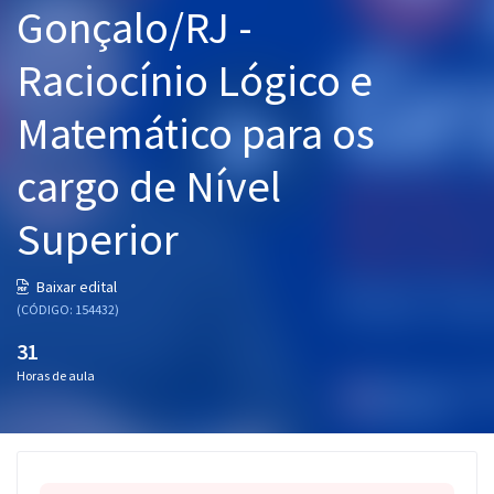
Gonçalo/RJ -
Pós
Raciocínio Lógico e
Graduação
Matemático para os
OAB
cargo de Nível
Mentorias
Superior
Questões grátis
Conteúdo gratuito
Baixar edital
(CÓDIGO: 154432)
Blog
31
Aprovados
Horas de aula
Atendimento