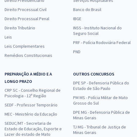
Direito Previdenciário
Serviços Hospitalares
Direito Processual Civil
Banco do Brasil
Direito Processual Penal
IBGE
Direito Tributário
INSS - Instituto Nacional do
Seguro Social
Leis
PRF - Polícia Rodoviária Federal
Leis Complementares
PND
Remédios Constitucionais
PREPARAÇÃO A MÉDIO E A
OUTROS CONCURSOS
LONGO PRAZO
DPE SP - Defensoria Pública do
Estado de São Paulo
CRP SC - Conselho Regional de
Psicologia - 12ª Região
PM MS - Polícia Militar de Mato
Grosso do Sul
SEDF - Professor Temporário
DPE MG - Defensoria Pública de
MEC - Ministério da Educação
Minas Gerais
SEDUC/MT - Secretaria de
TJ MG - Tribunal de Justiça de
Estado de Educação, Esporte e
Minas Gerais
Lazer do estado de Mato