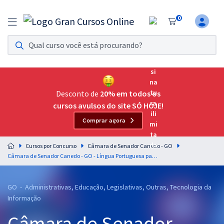
0
Assinatura Ilimitada 11
Acesso a todos os cursos. Teste grátis por 7 dias!
Assinatura OAB Até Passar
Acesso ilimitado a toda preparação para o Exame da
Desconto de
20% em todos os
Ordem, até você passar!
cursos avulsos do site SÓ HOJE!
Comprar agora
Residências Multiprofissionais
Preparação completa e intensiva para as principais
Cursos por Concurso
Câmara de Senador Canedo - GO
residências em saúde do Brasil
Câmara de Senador Canedo - GO - Língua Portuguesa para os Cargos de Nível Médio com a Equipe Gran
Concursos
GO - Administrativas, Educação, Legislativas, Outras, Tecnologia da
Assinatura Ilimitada
Informação
Cursos 20% OFF
Câmara de Senador