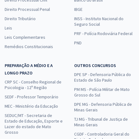
Direito Processual Civil
Banco do Brasil
Direito Processual Penal
IBGE
Direito Tributário
INSS - Instituto Nacional do
Seguro Social
Leis
PRF - Polícia Rodoviária Federal
Leis Complementares
PND
Remédios Constitucionais
PREPARAÇÃO A MÉDIO E A
OUTROS CONCURSOS
LONGO PRAZO
DPE SP - Defensoria Pública do
Estado de São Paulo
CRP SC - Conselho Regional de
Psicologia - 12ª Região
PM MS - Polícia Militar de Mato
Grosso do Sul
SEDF - Professor Temporário
DPE MG - Defensoria Pública de
MEC - Ministério da Educação
Minas Gerais
SEDUC/MT - Secretaria de
TJ MG - Tribunal de Justiça de
Estado de Educação, Esporte e
Minas Gerais
Lazer do estado de Mato
Grosso
CGDF - Controladoria Geral do