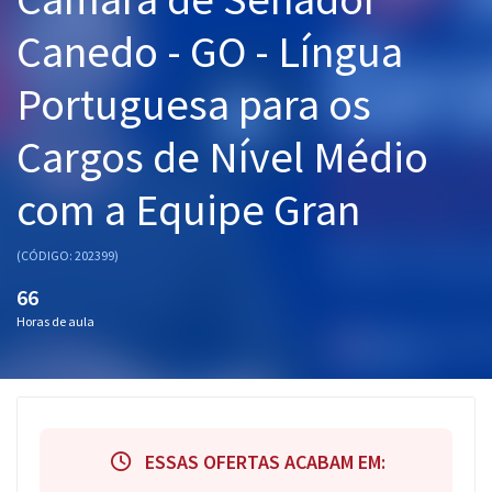
Pós
Canedo - GO - Língua
Graduação
Portuguesa para os
OAB
Cargos de Nível Médio
Mentorias
com a Equipe Gran
Questões grátis
(CÓDIGO: 202399)
Conteúdo gratuito
66
Blog
Horas de aula
Aprovados
Atendimento
ESSAS OFERTAS ACABAM EM: