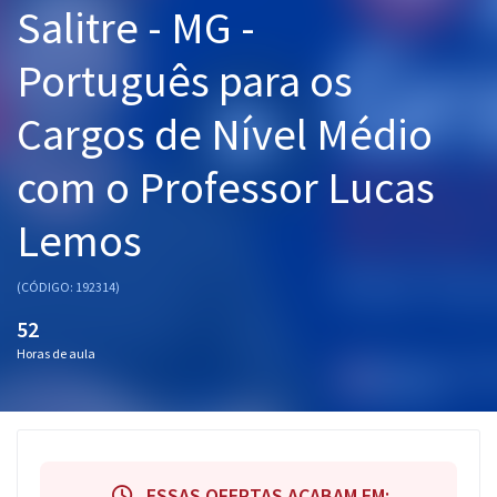
Salitre - MG -
Pós
Português para os
Graduação
Cargos de Nível Médio
OAB
com o Professor Lucas
Mentorias
Lemos
Questões grátis
Conteúdo gratuito
(CÓDIGO: 192314)
Blog
52
Horas de aula
Aprovados
Atendimento
ESSAS OFERTAS ACABAM EM: