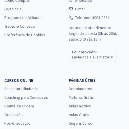
Como Comprar
WhatsApp
Loja Social
E-mail
Programa de Afiliados
Telefone: 3003-0894
Trabalhe Conosco
Horário de atendimento:
segunda a sexta (8h às 20h),
Preferência de Cookies
sábado (9h às 13h).
Foi aprovado?
Envie-nos a sua história!
CURSOS ONLINE
PÁGINAS ÚTEIS
Assinatura Ilimitada
Depoimentos
Coaching para Concursos
Material Grátis
Exame de Ordem
Aulas ao Vivo
Graduação
Aulas Grátis
Pós-Graduação
Sugerir Curso