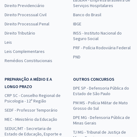
EBSERH - Empresa Brasileira de
Direito Previdenciário
Serviços Hospitalares
Direito Processual Civil
Banco do Brasil
Direito Processual Penal
IBGE
Direito Tributário
INSS - Instituto Nacional do
Seguro Social
Leis
PRF - Polícia Rodoviária Federal
Leis Complementares
PND
Remédios Constitucionais
PREPARAÇÃO A MÉDIO E A
OUTROS CONCURSOS
LONGO PRAZO
DPE SP - Defensoria Pública do
Estado de São Paulo
CRP SC - Conselho Regional de
Psicologia - 12ª Região
PM MS - Polícia Militar de Mato
Grosso do Sul
SEDF - Professor Temporário
DPE MG - Defensoria Pública de
MEC - Ministério da Educação
Minas Gerais
SEDUC/MT - Secretaria de
TJ MG - Tribunal de Justiça de
Estado de Educação, Esporte e