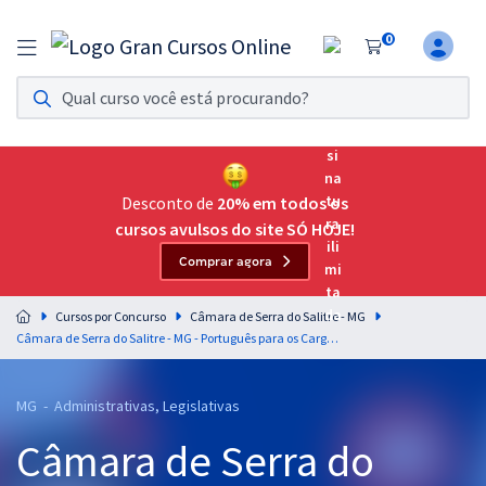
0
Assinatura Ilimitada 11
Acesso a todos os cursos. Teste grátis por 7 dias!
Assinatura OAB Até Passar
Acesso ilimitado a toda preparação para o Exame da
Desconto de
20% em todos os
Ordem, até você passar!
cursos avulsos do site SÓ HOJE!
Comprar agora
Residências Multiprofissionais
Preparação completa e intensiva para as principais
Cursos por Concurso
Câmara de Serra do Salitre - MG
residências em saúde do Brasil
Câmara de Serra do Salitre - MG - Português para os Cargos de Nível Médio com o Professor Lucas Lemos
Concursos
MG - Administrativas, Legislativas
Assinatura Ilimitada
Câmara de Serra do
Cursos 20% OFF