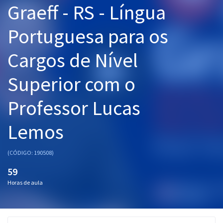
Graeff - RS - Língua
Pós
Portuguesa para os
Graduação
Cargos de Nível
OAB
Superior com o
Mentorias
Professor Lucas
Questões grátis
Conteúdo gratuito
Lemos
Blog
(CÓDIGO: 190508)
Aprovados
59
Horas de aula
Atendimento