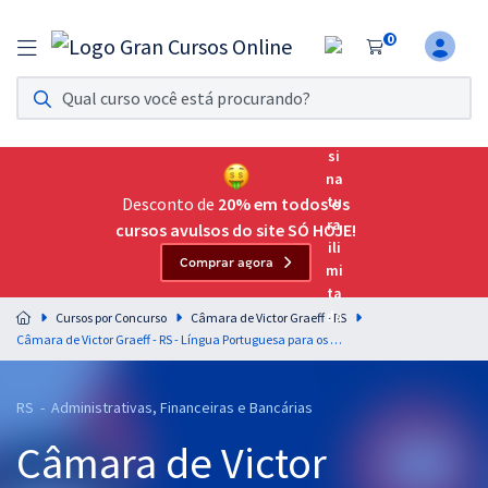
0
Assinatura Ilimitada 11
Acesso a todos os cursos. Teste grátis por 7 dias!
Assinatura OAB Até Passar
Acesso ilimitado a toda preparação para o Exame da
Desconto de
20% em todos os
Ordem, até você passar!
cursos avulsos do site SÓ HOJE!
Comprar agora
Residências Multiprofissionais
Preparação completa e intensiva para as principais
Cursos por Concurso
Câmara de Victor Graeff - RS
residências em saúde do Brasil
Câmara de Victor Graeff - RS - Língua Portuguesa para os Cargos de Nível Superior com o Professor Lucas Lemos
Concursos
RS - Administrativas, Financeiras e Bancárias
Assinatura Ilimitada
Câmara de Victor
Cursos 20% OFF