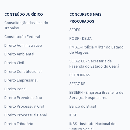
CONTEÚDO JURÍDICO
CONCURSOS MAIS
PROCURADOS
Consolidação das Leis do
Trabalho
SEDES
Constituição Federal
PC DF - DELTA
Direito Administrativo
PM AL - Polícia Militar do Estado
de Alagoas
Direito Ambiental
SEFAZ CE - Secretaria da
Direito Civil
Fazenda do Estado do Ceará
Direito Constitucional
PETROBRAS
Direito Empresarial
SEFAZ DF
Direito Penal
EBSERH - Empresa Brasileira de
Direito Previdenciário
Serviços Hospitalares
Direito Processual Civil
Banco do Brasil
Direito Processual Penal
IBGE
Direito Tributário
INSS - Instituto Nacional do
Seguro Social