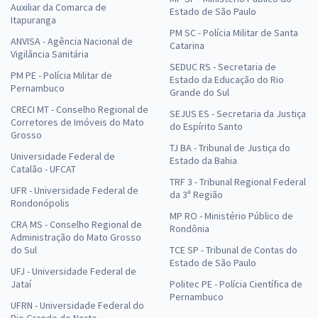
Auxiliar da Comarca de
Estado de São Paulo
Itapuranga
PM SC - Polícia Militar de Santa
ANVISA - Agência Nacional de
Catarina
Vigilância Sanitária
SEDUC RS - Secretaria de
PM PE - Polícia Militar de
Estado da Educação do Rio
Pernambuco
Grande do Sul
CRECI MT - Conselho Regional de
SEJUS ES - Secretaria da Justiça
Corretores de Imóveis do Mato
do Espírito Santo
Grosso
TJ BA - Tribunal de Justiça do
Universidade Federal de
Estado da Bahia
Catalão - UFCAT
TRF 3 - Tribunal Regional Federal
UFR - Universidade Federal de
da 3ª Região
Rondonópolis
MP RO - Ministério Público de
CRA MS - Conselho Regional de
Rondônia
Administração do Mato Grosso
do Sul
TCE SP - Tribunal de Contas do
Estado de São Paulo
UFJ - Universidade Federal de
Jataí
Politec PE - Polícia Científica de
Pernambuco
UFRN - Universidade Federal do
Rio Grande do Norte