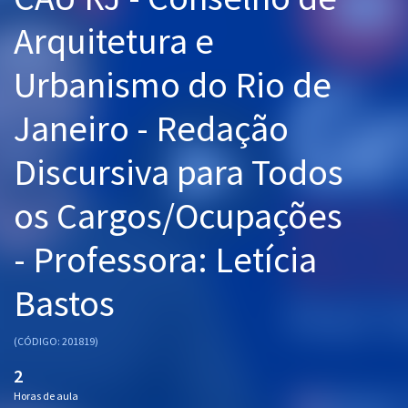
Pós
Arquitetura e
Graduação
Urbanismo do Rio de
OAB
Janeiro - Redação
Mentorias
Discursiva para Todos
Questões grátis
os Cargos/Ocupações
Conteúdo gratuito
- Professora: Letícia
Blog
Bastos
Aprovados
(CÓDIGO: 201819)
Atendimento
2
Horas de aula