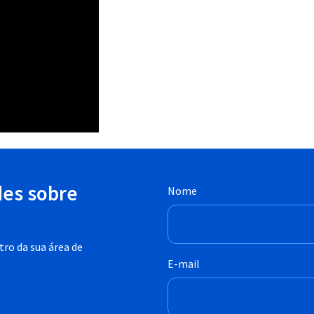
des sobre
Nome
ro da sua área de
E-mail