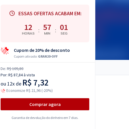
ESSAS OFERTAS ACABAM EM:
12
57
00
:
:
HORAS
MIN
SEG
Cupom de 20% de desconto
Cupom ativado:
GRAN20-OFF
De:
R$ 109,80
Por:
R$ 87,84
à vista
R$ 7,32
ou
12x de
Economize R$ 21,96 (-20%)
Comprar agora
Garantia de devolução do dinheiro em 7 dias.