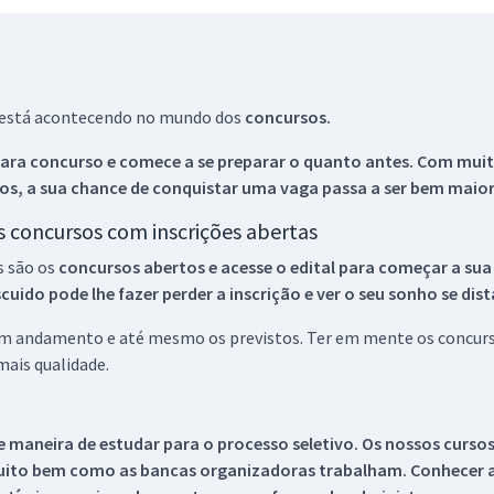
ue está acontecendo no mundo dos
concursos.
ara concurso e comece a se preparar o quanto antes. Com muita
os, a sua chance de conquistar uma vaga passa a ser bem maior
os concursos com inscrições abertas
s são os
concursos abertos e acesse o edital para começar a sua
ido pode lhe fazer perder a inscrição e ver o seu sonho se dis
 em andamento e até mesmo os previstos. Ter em mente os concurso
ais qualidade.
 maneira de estudar para o processo seletivo. Os nossos curso
uito bem como as bancas organizadoras trabalham. Conhecer a