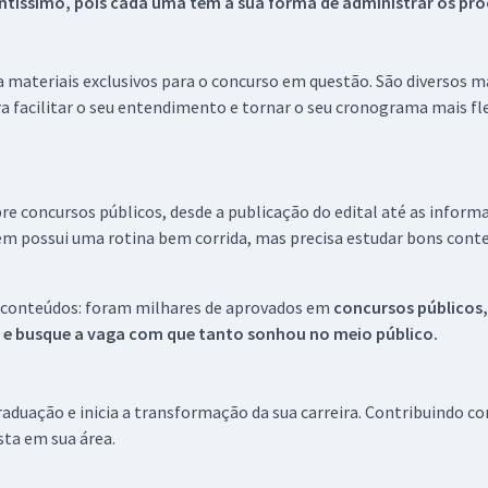
tíssimo, pois cada uma tem a sua forma de administrar os proc
 a materiais exclusivos para o concurso em questão. São diversos 
a facilitar o seu entendimento e tornar o seu cronograma mais fle
re concursos públicos, desde a publicação do edital até as inform
em possui uma rotina bem corrida, mas precisa estudar bons conte
 conteúdos: foram milhares de aprovados em
concursos públicos,
s e busque a vaga com que tanto sonhou no meio público.
aduação e inicia a transformação da sua carreira. Contribuindo c
ista em sua área.