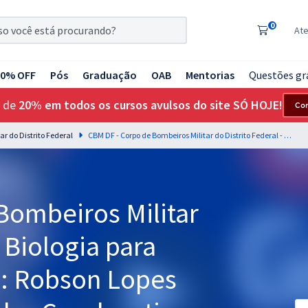
0
At
20% OFF
Pós
Graduação
OAB
Mentorias
Questões gr
 de
20% em todos os cursos avulsos do site SÓ HOJE!
Co
ar do Distrito Federal
CBM DF - Corpo de Bombeiros Militar do Distrito Federal - Biologia para Soldado - Professor: Robson Lopes (videoaulas) & Douglas Cavalcanti (PDFs)
Bombeiros Militar
- Biologia para
r: Robson Lopes