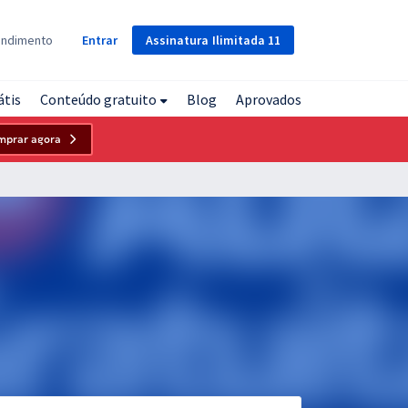
Assinatura
Ilimitada
11
endimento
Entrar
átis
Conteúdo gratuito
Blog
Aprovados
mprar agora