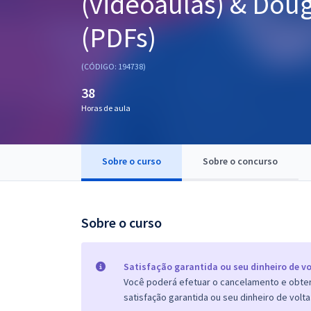
(videoaulas) & Doug
Pós
(PDFs)
Graduação
(CÓDIGO: 194738)
OAB
38
Mentorias
Horas de aula
Questões grátis
Sobre o curso
Sobre o concurso
Conteúdo gratuito
Blog
Sobre o curso
Aprovados
Atendimento
Satisfação garantida ou seu dinheiro de vo
Você poderá efetuar o cancelamento e obter 
satisfação garantida ou seu dinheiro de volta