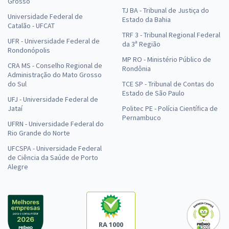
Grosso
TJ BA - Tribunal de Justiça do
Universidade Federal de
Estado da Bahia
Catalão - UFCAT
TRF 3 - Tribunal Regional Federal
UFR - Universidade Federal de
da 3ª Região
Rondonópolis
MP RO - Ministério Público de
CRA MS - Conselho Regional de
Rondônia
Administração do Mato Grosso
do Sul
TCE SP - Tribunal de Contas do
Estado de São Paulo
UFJ - Universidade Federal de
Jataí
Politec PE - Polícia Científica de
Pernambuco
UFRN - Universidade Federal do
Rio Grande do Norte
UFCSPA - Universidade Federal
de Ciência da Saúde de Porto
Alegre
RA 1000