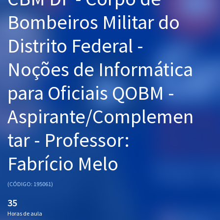
Pós
Bombeiros Militar do
Graduação
Distrito Federal -
OAB
Noções de Informática
Mentorias
para Oficiais QOBM -
Questões grátis
Aspirante/Complemen
Conteúdo gratuito
tar - Professor:
Blog
Fabrício Melo
Aprovados
(CÓDIGO: 195061)
Atendimento
35
Horas de aula