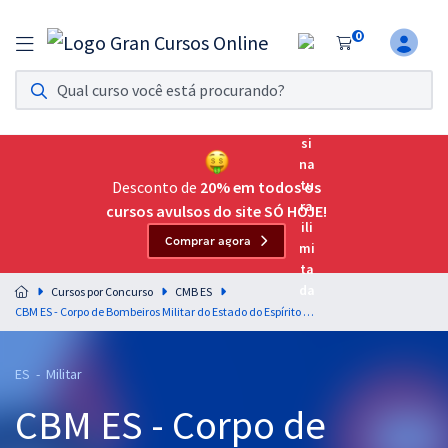
0
Assinatura Ilimitada 11
Acesso a todos os cursos. Teste grátis por 7 dias!
Assinatura OAB Até Passar
Acesso ilimitado a toda preparação para o Exame da
Desconto de
20% em todos os
Ordem, até você passar!
cursos avulsos do site SÓ HOJE!
Comprar agora
Residências Multiprofissionais
Preparação completa e intensiva para as principais
Cursos por Concurso
CMB ES
residências em saúde do Brasil
CBM ES - Corpo de Bombeiros Militar do Estado do Espírito Santo - Biologia para o Curso de Formação de Oficiais (CFO) - Professora: Ariadne Branco (Pré-edital)
Concursos
ES - Militar
Assinatura Ilimitada
CBM ES - Corpo de
Cursos 20% OFF