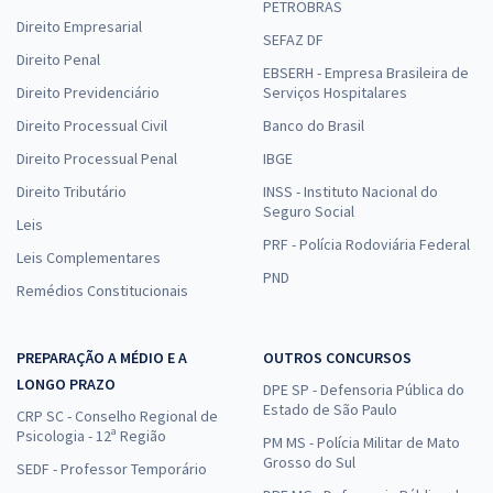
PETROBRAS
Direito Empresarial
SEFAZ DF
Direito Penal
EBSERH - Empresa Brasileira de
Direito Previdenciário
Serviços Hospitalares
Direito Processual Civil
Banco do Brasil
Direito Processual Penal
IBGE
Direito Tributário
INSS - Instituto Nacional do
Seguro Social
Leis
PRF - Polícia Rodoviária Federal
Leis Complementares
PND
Remédios Constitucionais
PREPARAÇÃO A MÉDIO E A
OUTROS CONCURSOS
LONGO PRAZO
DPE SP - Defensoria Pública do
Estado de São Paulo
CRP SC - Conselho Regional de
Psicologia - 12ª Região
PM MS - Polícia Militar de Mato
Grosso do Sul
SEDF - Professor Temporário