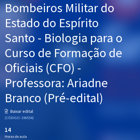
Bombeiros Militar do
Pós
Estado do Espírito
Graduação
Santo - Biologia para o
OAB
Curso de Formação de
Mentorias
Oficiais (CFO) -
Questões grátis
Conteúdo gratuito
Professora: Ariadne
Blog
Branco (Pré-edital)
Aprovados
Baixar edital
(CÓDIGO: 196554)
Atendimento
14
Horas de aula