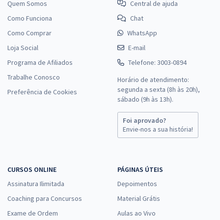
Quem Somos
Central de ajuda
Como Funciona
Chat
Como Comprar
WhatsApp
Loja Social
E-mail
Programa de Afiliados
Telefone: 3003-0894
Trabalhe Conosco
Horário de atendimento:
segunda a sexta (8h às 20h),
Preferência de Cookies
sábado (9h às 13h).
Foi aprovado?
Envie-nos a sua história!
CURSOS ONLINE
PÁGINAS ÚTEIS
Assinatura Ilimitada
Depoimentos
Coaching para Concursos
Material Grátis
Exame de Ordem
Aulas ao Vivo