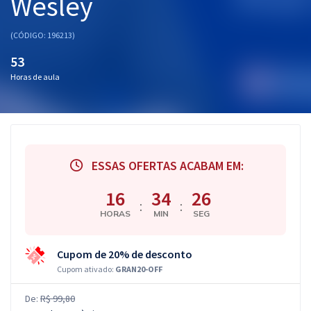
Wesley
(CÓDIGO: 196213)
53
Horas de aula
ESSAS OFERTAS ACABAM EM:
16
34
25
:
:
HORAS
MIN
SEG
Cupom de 20% de desconto
Cupom ativado:
GRAN20-OFF
De:
R$ 99,80