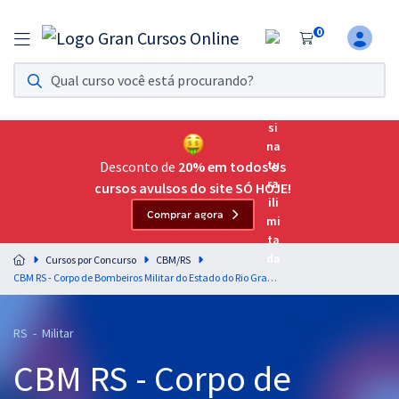
0
Assinatura Ilimitada 11
Acesso a todos os cursos. Teste grátis por 7 dias!
Assinatura OAB Até Passar
Acesso ilimitado a toda preparação para o Exame da
Desconto de
20% em todos os
Ordem, até você passar!
cursos avulsos do site SÓ HOJE!
Comprar agora
Residências Multiprofissionais
Preparação completa e intensiva para as principais
Cursos por Concurso
CBM/RS
residências em saúde do Brasil
CBM RS - Corpo de Bombeiros Militar do Estado do Rio Grande do Sul - Língua Portuguesa para Soldado Bombeiro Militar Estadual Temporário - SD BMET - Professores: Elias Santana & Márcio Wesley
Concursos
RS - Militar
Assinatura Ilimitada
CBM RS - Corpo de
Cursos 20% OFF