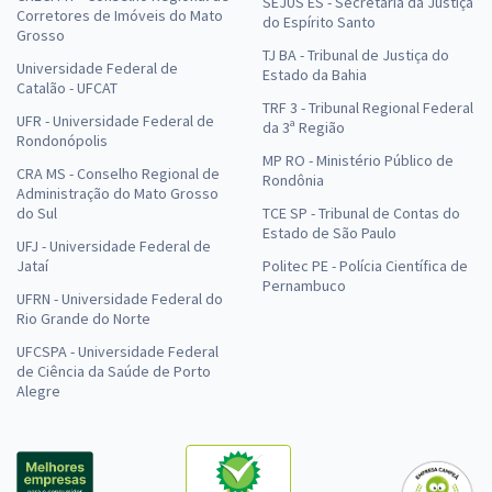
SEJUS ES - Secretaria da Justiça
Corretores de Imóveis do Mato
do Espírito Santo
Grosso
TJ BA - Tribunal de Justiça do
Universidade Federal de
Estado da Bahia
Catalão - UFCAT
TRF 3 - Tribunal Regional Federal
UFR - Universidade Federal de
da 3ª Região
Rondonópolis
MP RO - Ministério Público de
CRA MS - Conselho Regional de
Rondônia
Administração do Mato Grosso
do Sul
TCE SP - Tribunal de Contas do
Estado de São Paulo
UFJ - Universidade Federal de
Jataí
Politec PE - Polícia Científica de
Pernambuco
UFRN - Universidade Federal do
Rio Grande do Norte
UFCSPA - Universidade Federal
de Ciência da Saúde de Porto
Alegre