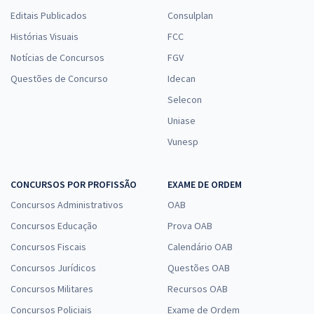
Editais Publicados
Consulplan
Histórias Visuais
FCC
Notícias de Concursos
FGV
Questões de Concurso
Idecan
Selecon
Uniase
Vunesp
CONCURSOS POR PROFISSÃO
EXAME DE ORDEM
Concursos Administrativos
OAB
Concursos Educação
Prova OAB
Concursos Fiscais
Calendário OAB
Concursos Jurídicos
Questões OAB
Concursos Militares
Recursos OAB
Concursos Policiais
Exame de Ordem