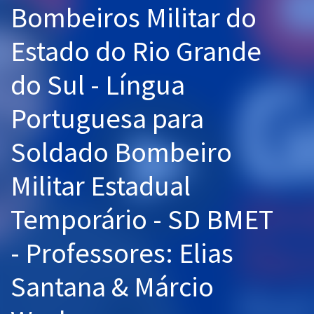
Bombeiros Militar do
Pós
Estado do Rio Grande
Graduação
do Sul - Língua
OAB
Portuguesa para
Mentorias
Soldado Bombeiro
Questões grátis
Conteúdo gratuito
Militar Estadual
Blog
Temporário - SD BMET
Aprovados
- Professores: Elias
Atendimento
Santana & Márcio