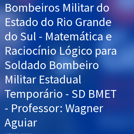
Bombeiros Militar do
Pós
Estado do Rio Grande
Graduação
do Sul - Matemática e
OAB
Raciocínio Lógico para
Mentorias
Soldado Bombeiro
Questões grátis
Conteúdo gratuito
Militar Estadual
Blog
Temporário - SD BMET
Aprovados
- Professor: Wagner
Atendimento
Aguiar