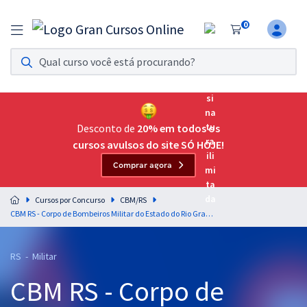
0
Assinatura Ilimitada 11
Acesso a todos os cursos. Teste grátis por 7 dias!
Assinatura OAB Até Passar
Acesso ilimitado a toda preparação para o Exame da
Desconto de
20% em todos os
Ordem, até você passar!
cursos avulsos do site SÓ HOJE!
Comprar agora
Residências Multiprofissionais
Preparação completa e intensiva para as principais
Cursos por Concurso
CBM/RS
residências em saúde do Brasil
CBM RS - Corpo de Bombeiros Militar do Estado do Rio Grande do Sul - Matemática e Raciocínio Lógico para Soldado Bombeiro Militar Estadual Temporário - SD BMET - Professor: Wagner Aguiar
Concursos
RS - Militar
Assinatura Ilimitada
CBM RS - Corpo de
Cursos 20% OFF