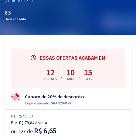
(CÓDIGO: 196211)
83
Horas de aula
ESSAS OFERTAS ACABAM EM:
12
10
14
:
:
HORAS
MIN
SEG
Cupom de 20% de desconto
Cupom ativado:
GRAN20-OFF
De:
R$ 99,80
Por:
R$ 79,84
à vista
R$ 6,65
ou
12x de